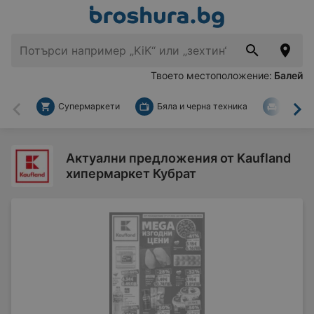
Твоето местоположение:
Балей
Супермаркети
Бяла и черна техника
За дом
Назад
На
Актуални предложения от Kaufland
хипермаркет Кубрат