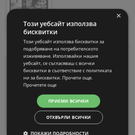
×
Този уебсайт използва
бисквитки
Този уебсайт използва бисквитки за
подобряване на потребителското
изживяване. Използвайки нашия
Топ оферти в Kaufland с вали
уебсайт, се съгласяваш с всички
дност до 02.08.2026
бисквитки в съответствие с политиката
брошура
вече не е актуална
ни за бисквитки. Прочети още.
Изтекла валидност на:
02-08-26
Прочетете още
ПРИЕМИ ВСИЧКИ
ОТХВЪРЛИ ВСИЧКИ
ПОКАЖИ ПОДРОБНОСТИ