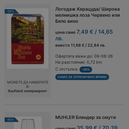
Логодаж Керацуда/ Широка
-36%
мелнишка лоза Червено или
Бяло вино
7,49 € / 14,65
цена само
лв.
вместо
11,68 € / 22,84 лв.
Офертата важи до:
09-08-26
На разстояние:
0,72 km
С отстъпка:
-36%
САМО ЗА ОГРАНИЧЕНО ВРЕМЕ!
МОЖЕТЕ ДА НАМЕРИТЕ
В:
Kaufland хипермаркет
MUHLER Блендер за смути
-46%
35,99 € / 70,39
цена само