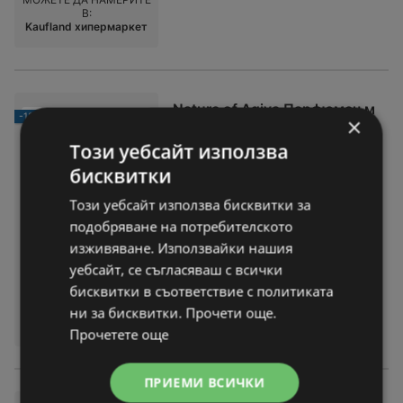
В:
Kaufland хипермаркет
Nature of Agiva Парфюмен м
-12%
×
ист различни видове
Този уебсайт използва
4,49 € / 8,78 лв.
цена само
бисквитки
вместо
5,11 € / 9,99 лв.
Този уебсайт използва бисквитки за
Офертата важи до:
09-08-26
подобряване на потребителското
На разстояние:
0,72 km
изживяване. Използвайки нашия
С отстъпка:
-12%
уебсайт, се съгласяваш с всички
САМО ЗА ОГРАНИЧЕНО ВРЕМЕ!
бисквитки в съответствие с политиката
МОЖЕТЕ ДА НАМЕРИТЕ
ни за бисквитки. Прочети още.
В:
Kaufland хипермаркет
Прочетете още
ПРИЕМИ ВСИЧКИ