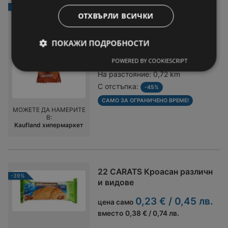
Familiа Hit Сладолед Chocom
-45%
ania различни вкусове
ОТХВЪРЛИ ВСИЧКИ
0,69 € / 1,35 лв.
цена само
ПОКАЖИ ПОДРОБНОСТИ
вместо
1,25 € / 2,44 лв.
POWERED BY COOKIESCRIPT
Офертата важи до:
09-08-26
На разстояние:
0,72 km
С отстъпка:
-45%
САМО ЗА ОГРАНИЧЕНО ВРЕМЕ!
МОЖЕТЕ ДА НАМЕРИТЕ
В:
Kaufland хипермаркет
22 CARATS Кроасан различн
-39%
и видове
0,23 € / 0,45 лв.
цена само
вместо
0,38 € / 0,74 лв.