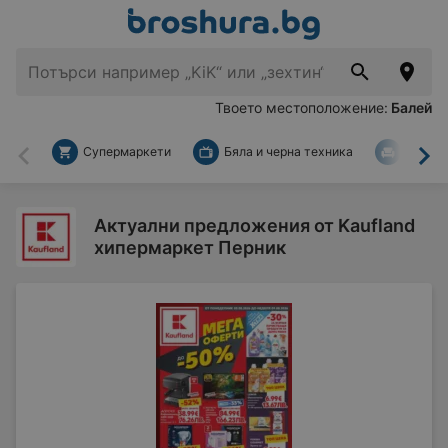
Твоето местоположение:
Балей
Супермаркети
Бяла и черна техника
За дом
Назад
На
Актуални предложения от Kaufland
хипермаркет Перник