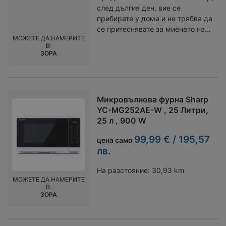
след дългия ден, вие се
прибирате у дома и не трябва да
се притеснявате за миенето на
МОЖЕТЕ ДА НАМЕРИТЕ
чинии. Съдомиялната машина
В:
Whirlpool WSFO 3O23 PF е вашият
ЗОРА
нов най-добър приятел в
кухнята, който ще направи
живота ви по-лесен и по-
приятен! С капацитет от 10
Микровълнова фурна Sharp
комплекта за миене, тази
YC-MG252AE-W , 25 Литри,
съдомиялна машина е идеална
25 л , 900 W
за семейства или за тези, които
обичат да приемат гости. С нея
99,99 € / 195,57
цена само
можете да се насладите на
лв.
повече време с близките си,
вместо да прекарате часове в
На разстояние:
30,93 km
миене на съдове. Със своите 7
МОЖЕТЕ ДА НАМЕРИТЕ
В:
програми за миене и 4
ЗОРА
температури, тя предлага
гъвкавост, която отговаря на
всички ваши нужди. Независимо