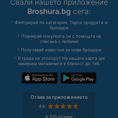
Свали нашето приложение
млади семейства, студенти или
професионалисти, които ценят
Broshura.bg
сега:
качеството и функционалността.
Със своите иновации и стил, той
Филтрирай по категория. Търси продукти и
е идеалният помощник в кухнята,
брошури
който ще улесни ежедневието ви
и ще направи съхранението на
Планирай покупката си с помощта на
храната по-лесно и приятно. Не
списъка с любими
пропускайте възможността да
Получавай известия за нови брошури
се сдобиете с един от най-
добрите хладилници с фризер на
В града си отскоро? На нашата карта ще
пазара! За повече опции и
намериш магазините в близост до теб.
модели, можете да разгледате
нашата категория Хладилници с
фризер и да откриете идеалния
хладилник за вашето
домакинство. Ако искате да се
запознаете с още модели от
Отзив за приложението
Finlux, не се колебайте да
4,6
посетите нашата страница с
Хладилници с фризер Finlux.
8 370 отзиви
Възползвайте се от качеството и