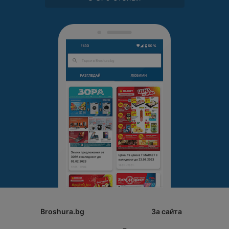
иновациите, които предлагат
тези хладилници, и направете
вашата кухня по-удобна и
стилна!
Broshura.bg
За сайта