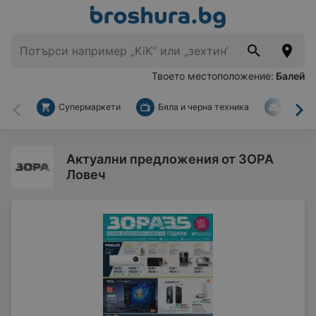
Твоето местоположение:
Балей
Супермаркети
Бяла и черна техника
За дом
Назад
На
Актуални предложения от ЗОРА
Ловеч