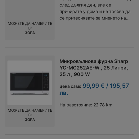
след дългия ден, вие се
прибирате у дома и не трябва да
се притеснявате за миенето на
МОЖЕТЕ ДА НАМЕРИТЕ
чинии. Съдомиялната машина
В:
Whirlpool WSFO 3O23 PF е вашият
ЗОРА
нов най-добър приятел в
кухнята, който ще направи
живота ви по-лесен и по-
приятен! С капацитет от 10
Микровълнова фурна Sharp
комплекта за миене, тази
YC-MG252AE-W , 25 Литри,
съдомиялна машина е идеална
25 л , 900 W
за семейства или за тези, които
обичат да приемат гости. С нея
99,99 € / 195,57
цена само
можете да се насладите на
лв.
повече време с близките си,
вместо да прекарате часове в
На разстояние:
22,78 km
миене на съдове. Със своите 7
МОЖЕТЕ ДА НАМЕРИТЕ
В:
програми за миене и 4
ЗОРА
температури, тя предлага
гъвкавост, която отговаря на
всички ваши нужди. Независимо