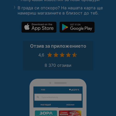
иновациите, които предлагат
В града си отскоро? На нашата карта ще
тези хладилници, и направете
намериш магазините в близост до теб.
вашата кухня по-удобна и
стилна!
Отзив за приложението
4,6
8 370 отзиви