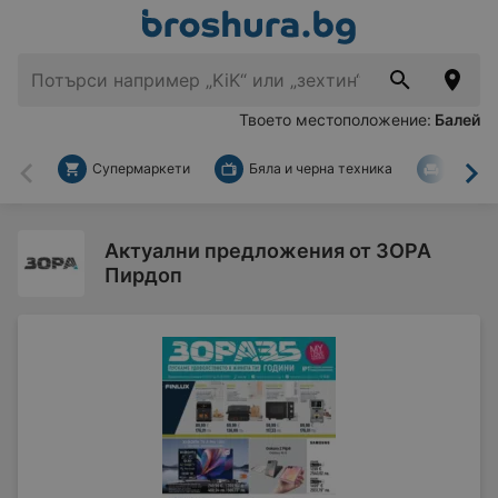
Твоето местоположение:
Балей
Супермаркети
Бяла и черна техника
За дом
Назад
На
Актуални предложения от ЗОРА
Пирдоп