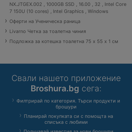
млади семейства, студенти или
NX.JTGEX.002 , 1000GB SSD , 16.00 , 32 , Intel Core
професионалисти, които ценят
7 150U (10 cores) , Intel Graphics , Windows
качеството и функционалността.
Със своите иновации и стил, той
Оферти на Ученическа раница
е идеалният помощник в кухнята,
Livarno Четка за тоалетна чиния
който ще улесни ежедневието ви
и ще направи съхранението на
Подложка за котешка тоалетна 75 x 55 x 1 см
храната по-лесно и приятно. Не
пропускайте възможността да
се сдобиете с един от най-
добрите хладилници с фризер на
пазара! За повече опции и
Свали нашето приложение
модели, можете да разгледате
нашата категория Хладилници с
Broshura.bg
сега:
фризер и да откриете идеалния
хладилник за вашето
Филтрирай по категория. Търси продукти и
домакинство. Ако искате да се
брошури
запознаете с още модели от
Finlux, не се колебайте да
Планирай покупката си с помощта на
посетите нашата страница с
списъка с любими
Хладилници с фризер Finlux.
Получавай известия за нови брошури
Възползвайте се от качеството и