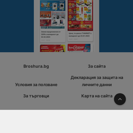
Broshura.bg
За сайта
Декларация за защита на
Условия за ползване
личните данни
За търговци
Карта на сайта
Наго