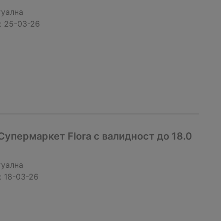
туална
:
25-03-26
упермаркет Flora с валидност до 18.0
туална
:
18-03-26