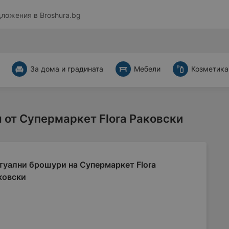
дложения в
Broshura.bg
За дома и градината
Мебели
Козметика
 от Супермаркет Flora Раковски
туални брошури на Супермаркет Flora
ковски