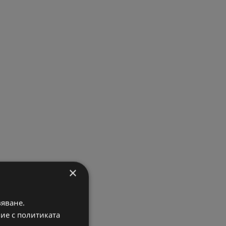
×
вяване.
вие с политиката