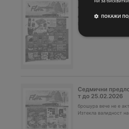
Седмични предло
ни за бисквитки
ст до 04.03.2026
ПОКАЖИ ПО
брошура
вече не е ак
Изтекла валидност на
Седмични предло
т до 25.02.2026
брошура
вече не е ак
Изтекла валидност на