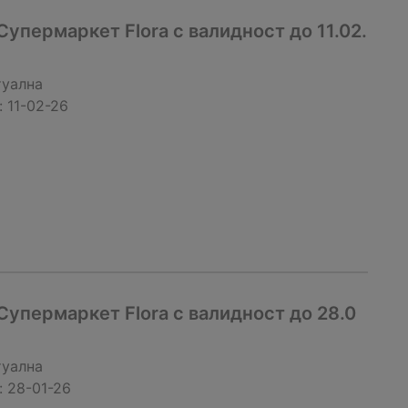
упермаркет Flora с валидност до 11.02.
туална
:
11-02-26
упермаркет Flora с валидност до 28.0
туална
:
28-01-26