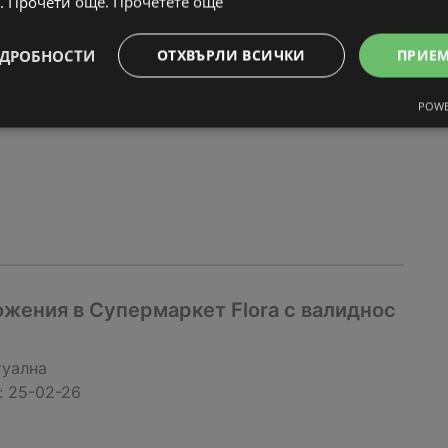
жения от Супермаркет Flora с валидно
. Прочети още.
Прочетете още
ДРОБНОСТИ
ОТХВЪРЛИ ВСИЧКИ
ПРИЕ
туална
:
04-03-26
POWE
жения в Супермаркет Flora с валиднос
туална
:
25-02-26