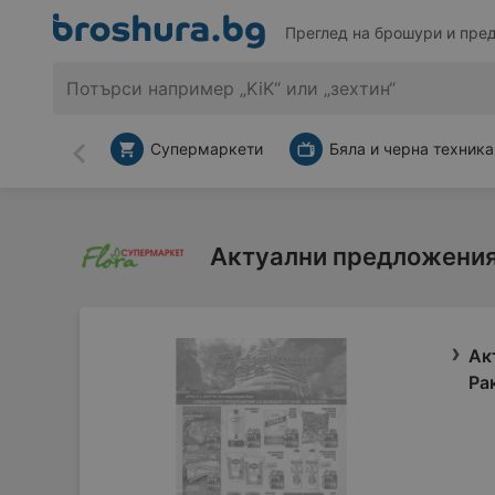
Преглед на брошури и пре
Супермаркети
Бяла и черна техника
Назад
Актуални предложения
Ак
Ра