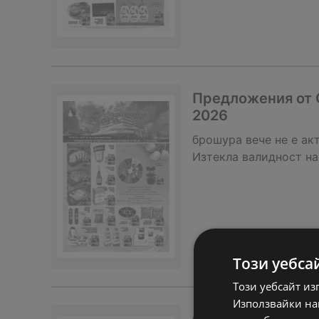
Предложения от С
2026
брошура
вече не е ак
Изтекла валидност на
Този уебса
Този уебсайт из
Използвайки наш