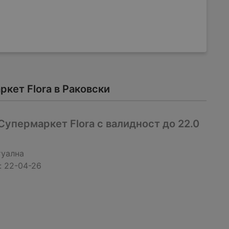
кет Flora в Раковски
упермаркет Flora с валидност до 22.0
туална
:
22-04-26