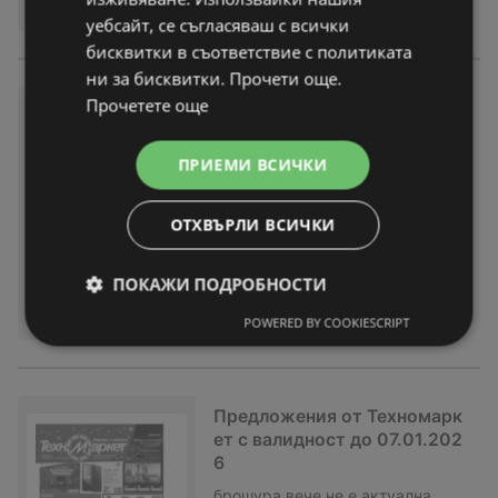
уебсайт, се съгласяваш с всички
бисквитки в съответствие с политиката
ни за бисквитки. Прочети още.
Прочетете още
Зареди с емоции в Техномар
кет с валидност до 07.01.20
26
ПРИЕМИ ВСИЧКИ
брошура
вече не е актуална
Изтекла валидност на:
07-01-26
ОТХВЪРЛИ ВСИЧКИ
ПОКАЖИ ПОДРОБНОСТИ
POWERED BY COOKIESCRIPT
Предложения от Техномарк
ет с валидност до 07.01.202
6
брошура
вече не е актуална