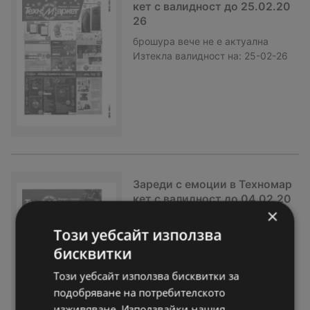
кет с валидност до 25.02.20
26
брошура
вече не е актуална
Изтекла валидност на:
25-02-26
Зареди с емоции в Техномар
кет с валидност до 04.02.20
×
26
Този уебсайт използва
брошура
вече не е актуална
Изтекла валидност на:
04-02-26
бисквитки
Този уебсайт използва бисквитки за
подобряване на потребителското
изживяване. Използвайки нашия