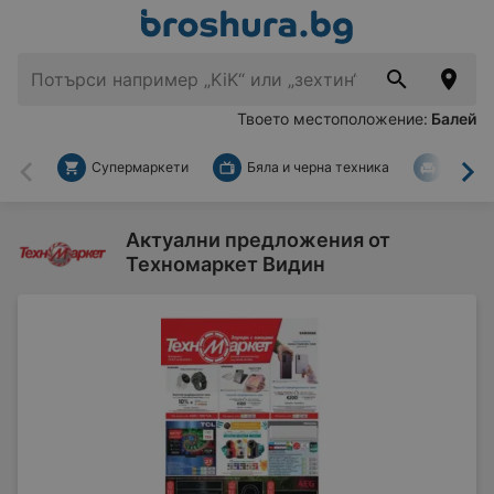
Твоето местоположение:
Балей
Супермаркети
Бяла и черна техника
За дом
Назад
На
Актуални предложения от
Техномаркет Видин