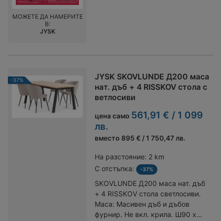
МОЖЕТЕ ДА НАМЕРИТЕ
В:
JYSK
JYSK SKOVLUNDE Д200 маса
-37%
нат. дъб + 4 RISSKOV стола с
ветлосиви
561,91 € / 1 099
цена само
лв.
вместо
895 € / 1 750,47 лв.
На разстояние:
2 km
С отстъпка:
-37%
SKOVLUNDE Д200 маса нат. дъб
+ 4 RISSKOV стола светлосиви.
Маса: Масивен дъб и дъбов
фурнир. Не вкл. крила. Ш90 x