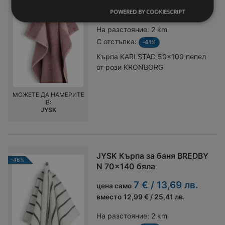
вместо
5,99 € / 11,72 лв.
POWERED BY COOKIESCRIPT
На разстояние:
2 km
С отстъпка:
-61%
Кърпа KARLSTAD 50x100 пепел
от рози KRONBORG
МОЖЕТЕ ДА НАМЕРИТЕ
В:
JYSK
JYSK Кърпа за баня BREDBY
-46%
N 70x140 бяла
7 € / 13,69 лв.
цена само
вместо
12,99 € / 25,41 лв.
На разстояние:
2 km