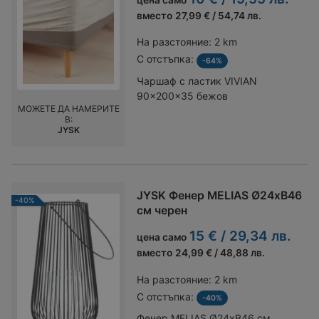
вместо
27,99 € / 54,74 лв.
На разстояние:
2 km
С отстъпка:
-64%
Чаршаф с ластик VIVIAN
90x200x35 бежов
МОЖЕТЕ ДА НАМЕРИТЕ
В:
JYSK
JYSK Фенер MELIAS Ø24xВ46
-40%
см черен
15 € / 29,34 лв.
цена само
вместо
24,99 € / 48,88 лв.
На разстояние:
2 km
С отстъпка:
-40%
Фенер MELIAS Ø24xВ46 см