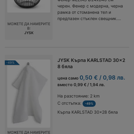
черен. Фенер с модерна, черна
рамка от стоманена тел и
предпазен стъклен свещник.
МОЖЕТЕ ДА НАМЕРИТЕ
Минималистичният дизайн е
В:
идеален за създаване на уютна
JYSK
атмосфера на пода или на маса.
Практична дръжка позволява
лесно пренасяне и поставяне.
Ø24 x В46 см
JYSK Кърпа KARLSTAD 30x2
-49%
8 бяла
0,50 € / 0,98 лв.
цена само
вместо
0,99 € / 1,94 лв.
На разстояние:
2 km
С отстъпка:
-49%
Кърпа KARLSTAD 30x28 бяла
МОЖЕТЕ ДА НАМЕРИТЕ