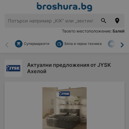
Твоето местоположение:
Балей
Супермаркети
Бяла и черна техника
За дом
Назад
На
Актуални предложения от JYSK
Ахелой