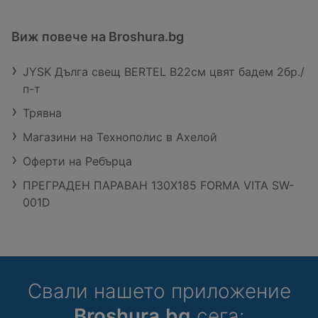
Виж повече на Broshura.bg
JYSK Дълга свещ BERTEL В22см цвят бадем 2бр./
п-т
Трявна
Магазини на Технополис в Ахелой
Оферти на Ребърца
ПРЕГРАДЕН ПАРАВАН 130Х185 FORMA VITA SW-
001D
Свали нашето приложение
Broshura.bg
сега: