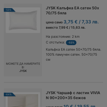
JYSK Калъфка EA сатен 50x
-53%
70/75 бяла
3,75 € / 7,33 лв.
цена само
вместо
7,99 € / 15,63 лв.
На разстояние:
2 km
С отстъпка:
-53%
Калъфка EA сатен 50x70/75 бяла.
100% памучен сатен. 50x70/75
см
МОЖЕТЕ ДА НАМЕРИТЕ
В:
JYSK
JYSK Чаршаф с ластик VIVIA
-64%
N 90x200x35 бежов
10 € / 19,55 лв.
цена само