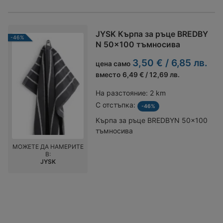
JYSK Кърпа за ръце BREDBY
-46%
N 50x100 тъмносива
3,50 € / 6,85 лв.
цена само
вместо
6,49 € / 12,69 лв.
На разстояние:
2 km
С отстъпка:
-46%
Кърпа за ръце BREDBYN 50x100
тъмносива
МОЖЕТЕ ДА НАМЕРИТЕ
В:
JYSK