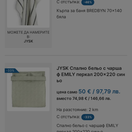
С отстъпка:
-46%
Кърпа за баня BREDBYN 70x140
бяла
МОЖЕТЕ ДА НАМЕРИТЕ
В:
JYSK
JYSK Спално бельо с чарша
-33%
ф EMILY перкал 200x220 син
ьо
50 € / 97,79 лв.
цена само
вместо
74,98 € / 146,66 лв.
На разстояние:
2 km
С отстъпка:
-33%
Спално бельо с чаршаф EMILY
перкал 200x220 синьо