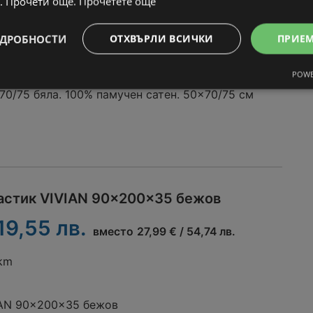
. Прочети още.
Прочетете още
 / 7,33 лв.
вместо
7,99 € / 15,63 лв.
ДРОБНОСТИ
ОТХВЪРЛИ ВСИЧКИ
ПРИЕ
 km
POWE
70/75 бяла. 100% памучен сатен. 50x70/75 см
астик VIVIAN 90x200x35 бежов
 19,55 лв.
вместо
27,99 € / 54,74 лв.
 km
IAN 90x200x35 бежов