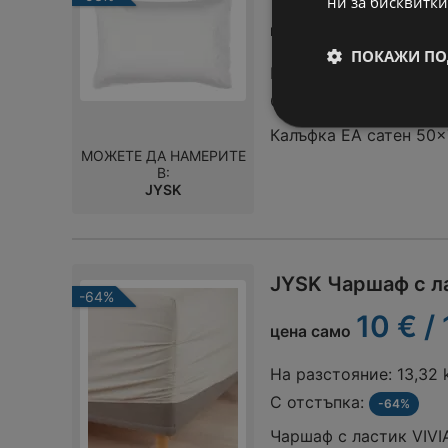
ни за бисквитки
3,75 €
цена само
ПОКАЖИ ПО
На разстояние:
13,32
С отстъпка:
-53%
Калъфка EA сатен 50x
МОЖЕТЕ ДА НАМЕРИТЕ
В:
JYSK
JYSK Чаршаф с л
-64%
10 € /
цена само
На разстояние:
13,32
С отстъпка:
-64%
Чаршаф с ластик VIV