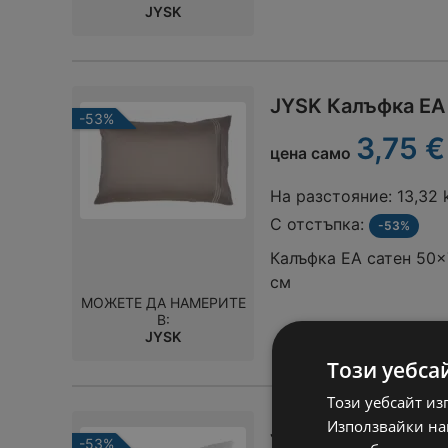
JYSK
JYSK Калъфка EA
-53%
3,75 €
цена само
На разстояние:
13,32
С отстъпка:
-53%
Калъфка EA сатен 50x
см
МОЖЕТЕ ДА НАМЕРИТЕ
В:
JYSK
Този уебса
Този уебсайт из
Използвайки наш
JYSK Калъфка EA
-53%