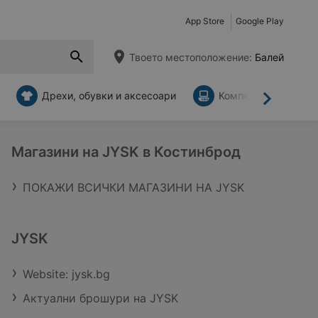
App Store
Google Play
Твоето местоположение:
Балей
Дрехи, обувки и аксесоари
Компютри и аксесо
Напред
Магазини на JYSK в Костинброд
ПОКАЖИ ВСИЧКИ МАГАЗИНИ НА JYSK
JYSK
Website: jysk.bg
Актуални брошури на JYSK