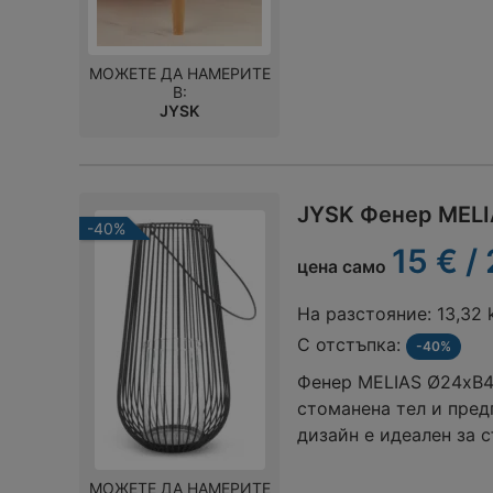
МОЖЕТЕ ДА НАМЕРИТЕ
В:
JYSK
JYSK Фенер MELI
-40%
15 € /
цена само
На разстояние:
13,32
С отстъпка:
-40%
Фенер MELIAS Ø24xВ46
стоманена тел и пре
дизайн е идеален за 
маса. Практична дръж
В46 см
МОЖЕТЕ ДА НАМЕРИТЕ