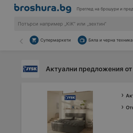
Преглед на брошури и пре
Супермаркети
Бяла и черна техника
Назад
Актуални предложения от
Ак
От