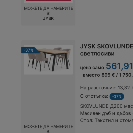
МОЖЕТЕ ДА НАМЕРИТЕ
В:
JYSK
JYSK SKOVLUNDE 
-37%
светлосиви
561,91
цена само
вместо
895 € / 1 750
На разстояние:
13,32
С отстъпка:
-37%
SKOVLUNDE Д200 маса 
Масивен дъб и дъбов 
Стол: Текстил и стом
МОЖЕТЕ ДА НАМЕРИТЕ
В: