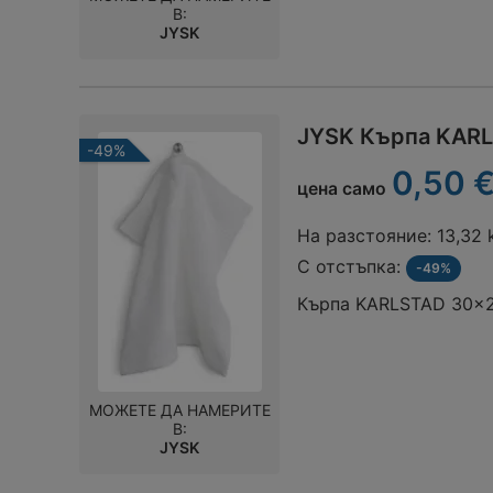
В:
JYSK
JYSK Кърпа KARL
-49%
0,50 €
цена само
На разстояние:
13,32
С отстъпка:
-49%
Кърпа KARLSTAD 30x2
МОЖЕТЕ ДА НАМЕРИТЕ
В:
JYSK