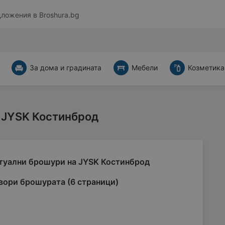
дложения в
Broshura.bg
За дома и градината
Мебели
Козметика
 JYSK Костинброд
туални брошури на JYSK Костинброд
вори брошурата (6 страници)