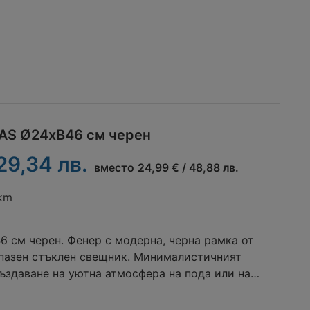
AS Ø24xВ46 см черен
 29,34 лв.
вместо
24,99 € / 48,88 лв.
 km
 см черен. Фенер с модерна, черна рамка от
дпазен стъклен свещник. Минималистичният
създаване на уютна атмосфера на пода или на
ка позволява лесно пренасяне и поставяне. Ø24 x