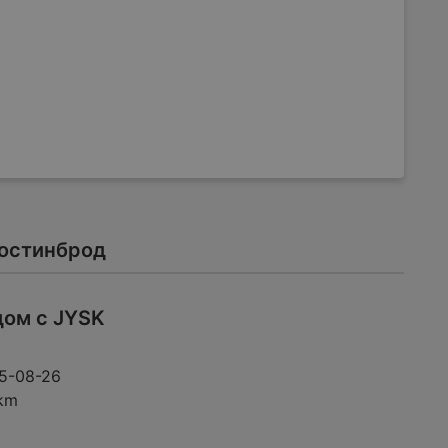
Костинброд
дом с JYSK
и
5-08-26
 km