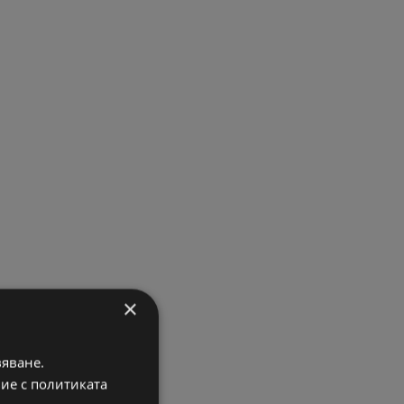
×
вяване.
вие с политиката