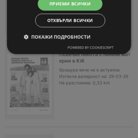
На разстояние:
0,33 km
ПРИЕМИ ВСИЧКИ
ОТХВЪРЛИ ВСИЧКИ
ПОКАЖИ ПОДРОБНОСТИ
POWERED BY COOKIESCRIPT
Повечве лекота с ленени мат
ерии в KiK
брошура
вече не е актуална
Изтекла валидност на:
29-03-26
На разстояние:
0,33 km