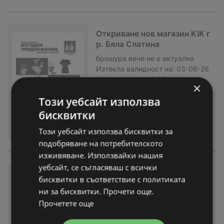
Откриване нов магазин KiK г
р. Бяла Слатина
брошура
вече не е актуална
Изтекла валидност на:
03-06-26
На разстояние:
0,33 km
×
Този уебсайт използва
бисквитки
Този уебсайт използва бисквитки за
подобряване на потребителското
изживяване. Използвайки нашия
уебсайт, се съгласяваш с всички
Повече летни моменти с KiK
бисквитки в съответствие с политиката
предложения с валидност д
ни за бисквитки. Прочети още.
о 31.05.2026
Прочетете още
брошура
вече не е актуална
Изтекла валидност на:
31-05-26