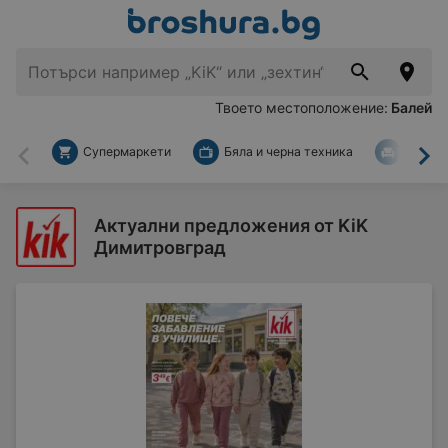
Твоето местоположение:
Балей
Супермаркети
Бяла и черна техника
За дом
Назад
На
Актуални предложения от KiK
Димитровград