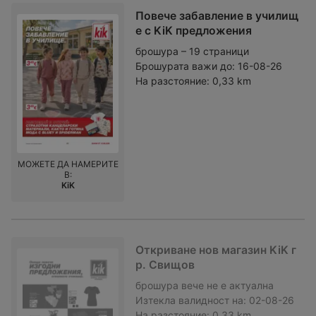
Повече забавление в училищ
е с KiK предложения
брошура – 19 страници
Брошурата важи до:
16-08-26
На разстояние:
0,33 km
МОЖЕТЕ ДА НАМЕРИТЕ
В:
KiK
Откриване нов магазин KiK г
р. Свищов
брошура
вече не е актуална
Изтекла валидност на:
02-08-26
На разстояние:
0,33 km