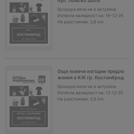
бул. Ломско шосе
брошура
вече не е актуална
Изтекла валидност на:
16-12-25
На разстояние:
2,6 km
Още повече изгодни предло
жения в KiK гр. Костинброд
брошура
вече не е актуална
Изтекла валидност на:
12-12-25
На разстояние:
2,6 km