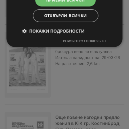
ПРИЕМИ ВСИЧКИ
ОТХВЪРЛИ ВСИЧКИ
ПОКАЖИ ПОДРОБНОСТИ
Повечве лекота с ленени мат
POWERED BY COOKIESCRIPT
ерии в KiK
брошура
вече не е актуална
Изтекла валидност на:
29-03-26
На разстояние:
2,6 km
Още повече изгодни предло
жения в KiK гр. Костинброд,