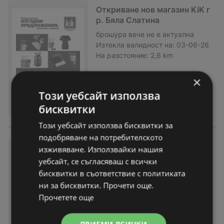
Откриване нов магазин KiK г
р. Бяла Слатина
брошура
вече не е актуална
Изтекла валидност на:
03-06-26
На разстояние:
2,6 km
×
Този уебсайт използва
бисквитки
Този уебсайт използва бисквитки за
подобряване на потребителското
Повече летни моменти с KiK
изживяване. Използвайки нашия
предложения с валидност д
уебсайт, се съгласяваш с всички
о 31.05.2026
бисквитки в съответствие с политиката
брошура
вече не е актуална
ни за бисквитки. Прочети още.
Изтекла валидност на:
31-05-26
Прочетете още
На разстояние:
2,6 km