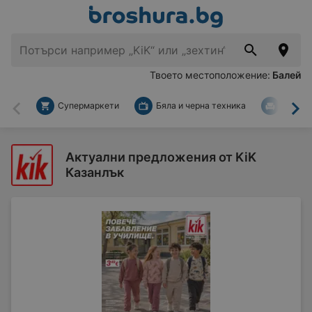
Твоето местоположение:
Балей
Супермаркети
Бяла и черна техника
За дом
Назад
На
Актуални предложения от KiK
Казанлък