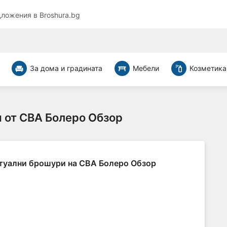
дложения в
Broshura.bg
За дома и градината
Мебели
Козметика
 от CBA Болеро Обзор
туални брошури на CBA Болеро Обзор