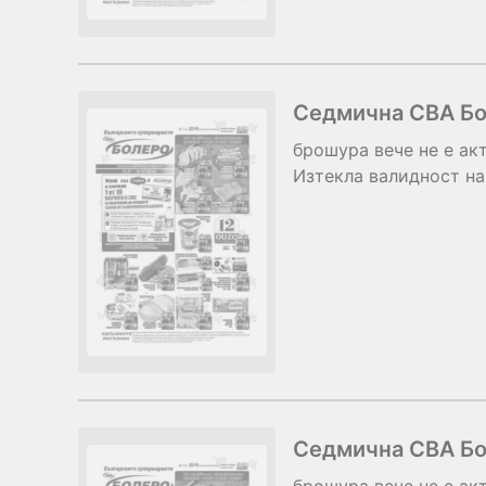
Седмична CBA Бол
брошура
вече не е ак
Изтекла валидност на
Седмична CBA Бол