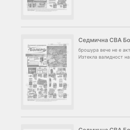
Седмична CBA Бол
брошура
вече не е ак
Изтекла валидност на