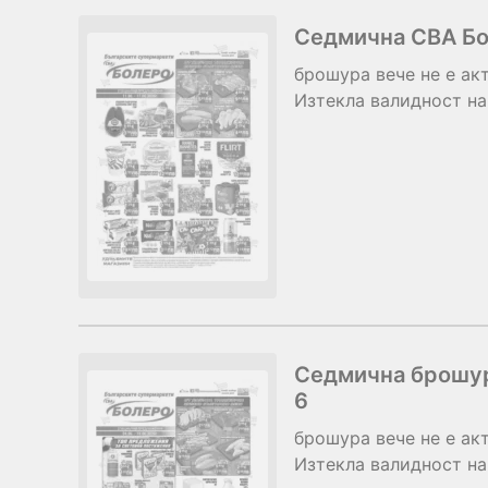
Седмична CBA Бол
брошура
вече не е ак
Изтекла валидност на
Седмична брошур
6
брошура
вече не е ак
Изтекла валидност на