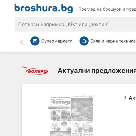
Преглед на брошури и пре
Супермаркети
Бяла и черна техника
Назад
Актуални предложения
Ак