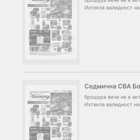
брошура
вече не е ак
Изтекла валидност на
Седмична CBA Бол
брошура
вече не е ак
Изтекла валидност на