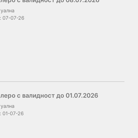
леро с валидност до 08.07.2026
туална
:
07-07-26
еро с валидност до 01.07.2026
туална
:
01-07-26