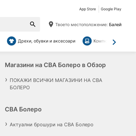
App Store
Google Play
Твоето местоположение:
Балей
Дрехи, обувки и аксесоари
Компютри и аксесо
Напред
Магазини на CBA Болеро в Обзор
ПОКАЖИ ВСИЧКИ МАГАЗИНИ НА CBA
БОЛЕРО
CBA Болеро
Актуални брошури на CBA Болеро