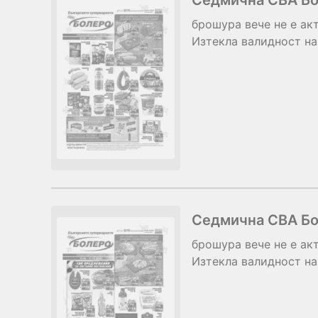
Седмична CBA Бо
брошура
вече не е ак
Изтекла валидност на
Седмична CBA Бол
брошура
вече не е ак
Изтекла валидност на