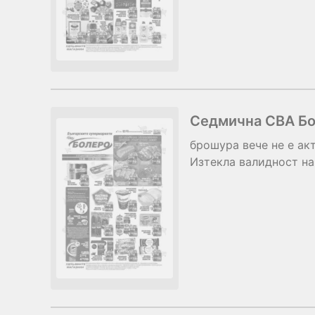
Седмична CBA Бо
брошура
вече не е ак
Изтекла валидност на