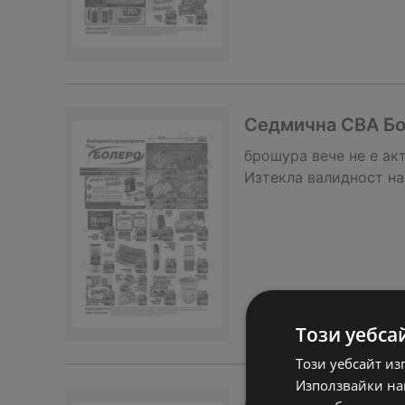
Седмична CBA Бол
брошура
вече не е ак
Изтекла валидност на
Този уебса
Този уебсайт из
Използвайки наш