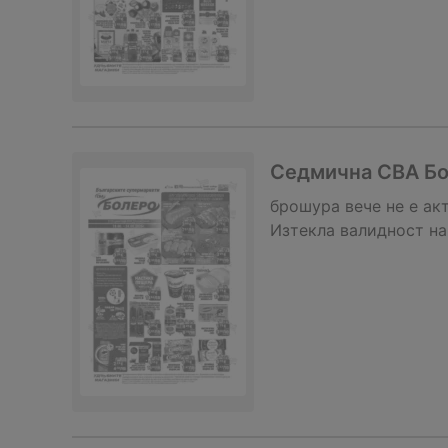
Седмична CBA Бо
брошура
вече не е ак
Изтекла валидност на