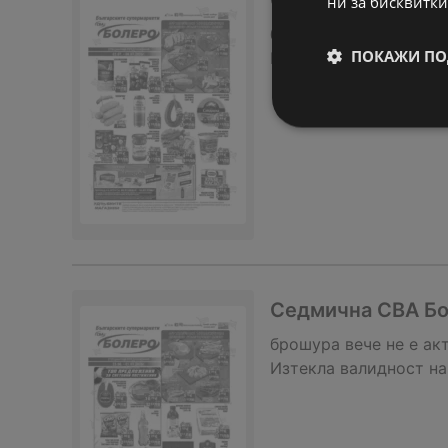
Седмична CBA Бо
ни за бисквитки
брошура
вече не е ак
ПОКАЖИ ПО
Изтекла валидност на
Седмична CBA Бол
брошура
вече не е ак
Изтекла валидност на