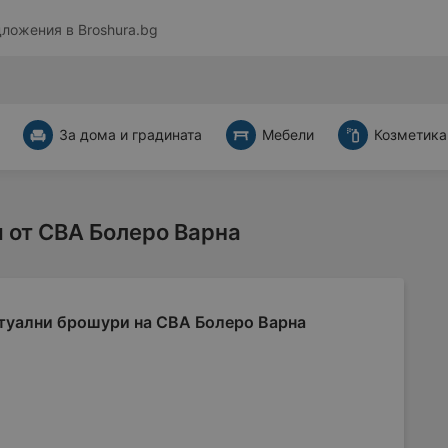
дложения в
Broshura.bg
За дома и градината
Мебели
Козметика
 от CBA Болеро Варна
туални брошури на CBA Болеро Варна