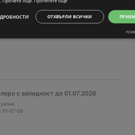
леро с валидност до 08.07.2026
. Прочети още.
Прочетете още
туална
ДРОБНОСТИ
ОТХВЪРЛИ ВСИЧКИ
ПРИЕ
:
07-07-26
POWE
еро с валидност до 01.07.2026
туална
:
01-07-26