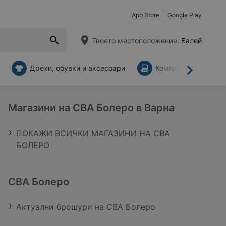
App Store
Google Play
Твоето местоположение:
Балей
Дрехи, обувки и аксесоари
Компютри и аксесо
Напред
Магазини на CBA Болеро в Варна
ПОКАЖИ ВСИЧКИ МАГАЗИНИ НА CBA
БОЛЕРО
CBA Болеро
Актуални брошури на CBA Болеро