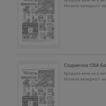
брошура
вече не е ак
Изтекла валидност на
Седмична CBA Бол
брошура
вече не е ак
Изтекла валидност на