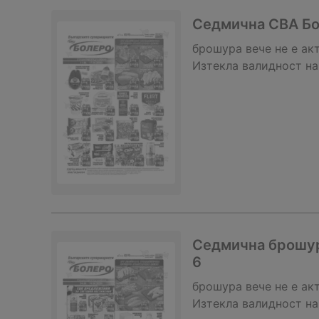
Седмична CBA Бол
брошура
вече не е ак
Изтекла валидност на
Седмична брошур
6
брошура
вече не е ак
Изтекла валидност на