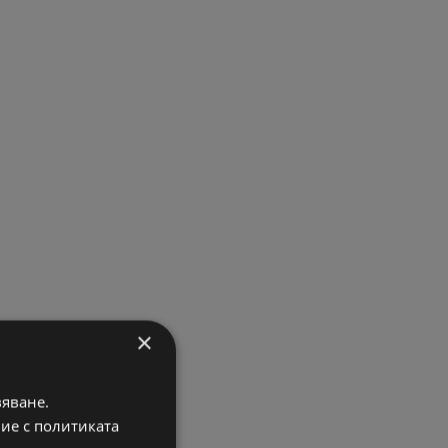
×
вяване.
вие с политиката