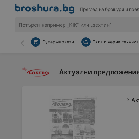
Преглед на брошури и пре
Супермаркети
Бяла и черна техника
Назад
Актуални предложения
Ак