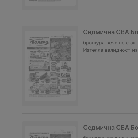
Седмична CBA Бол
брошура
вече не е ак
Изтекла валидност на
Седмична CBA Бол