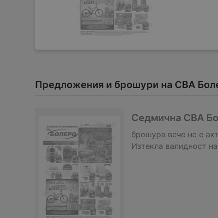
Предложения и брошури на CBA Боле
Седмична CBA Бо
брошура
вече не е ак
Изтекла валидност на