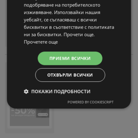
брошура
вече не е актуална
подобряване на потребителското
Изтекла валидност на:
27-05-26
изживяване. Използвайки нашия
На разстояние:
10,93 km
уебсайт, се съгласяваш с всички
бисквитки в съответствие с политиката
ни за бисквитки. Прочети още.
Прочетете още
ПРИЕМИ ВСИЧКИ
Майсторска супер седмица
в Praktiker до 18.05.2026
ОТХВЪРЛИ ВСИЧКИ
брошура
вече не е актуална
Изтекла валидност на:
18-05-26
ПОКАЖИ ПОДРОБНОСТИ
На разстояние:
10,93 km
POWERED BY COOKIESCRIPT