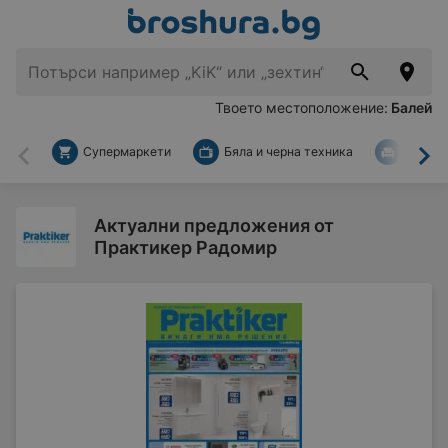
Твоето местоположение:
Балей
Супермаркети
Бяла и черна техника
За дом
Назад
На
Актуални предложения от
Практикер Радомир