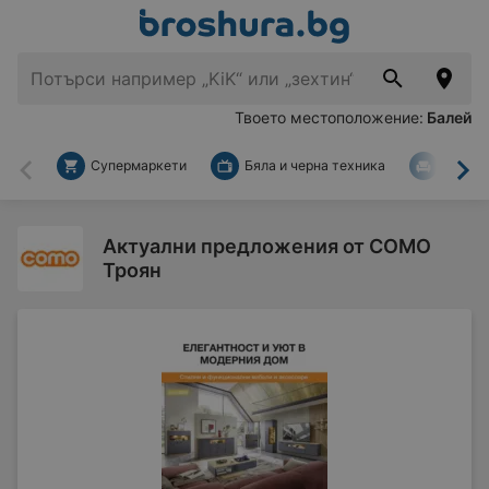
Твоето местоположение:
Балей
Супермаркети
Бяла и черна техника
За дом
Назад
На
Актуални предложения от COMO
Троян