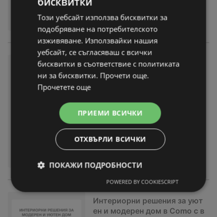
бисквитки
Този уебсайт използва бисквитки за
подобряване на потребителското
изживяване. Използвайки нашия
уебсайт, се съгласяваш с всички
бисквитки в съответствие с политиката
Интериорни решения за уют
ен и модерен дом в Como с в
ни за бисквитки. Прочети още.
алидност до 05.03.2026
Прочетете още
брошура
вече не е актуална
Изтекла валидност на:
05-03-26
ПРИЕМИ ВСИЧКИ
ОТХВЪРЛИ ВСИЧКИ
ПОКАЖИ ПОДРОБНОСТИ
POWERED BY COOKIESCRIPT
Интериорни решения за уют
ен и модерен дом в Como с в