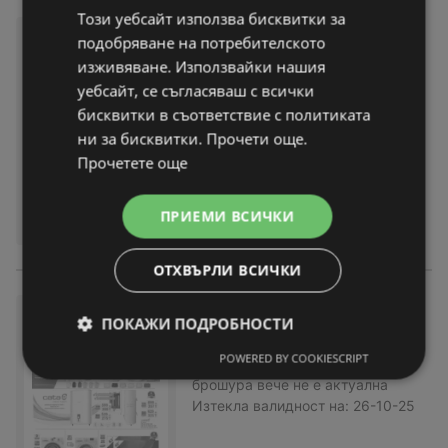
Този уебсайт използва бисквитки за
Предложения от ИнтерМарк
подобряване на потребителското
ет с валидност до 27.11.2025
изживяване. Използвайки нашия
брошура
вече не е актуална
уебсайт, се съгласяваш с всички
Изтекла валидност на:
27-11-25
бисквитки в съответствие с политиката
ни за бисквитки. Прочети още.
Прочетете още
ПРИЕМИ ВСИЧКИ
ОТХВЪРЛИ ВСИЧКИ
Предложения от ИнтерМарк
ПОКАЖИ ПОДРОБНОСТИ
ет с валидност до 26.10.202
5
POWERED BY COOKIESCRIPT
брошура
вече не е актуална
Изтекла валидност на:
26-10-25