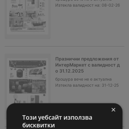
Изтекла валидност на:
08-02-26
Празнични предложения от
ИнтерМаркет с валидност д
о 31.12.2025
брошура
вече не е актуална
Изтекла валидност на:
31-12-25
×
Този уебсайт използва
бисквитки