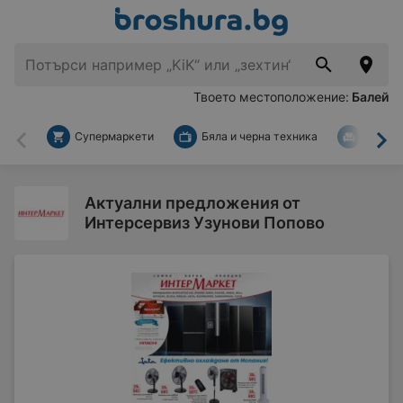
Твоето местоположение:
Балей
Супермаркети
Бяла и черна техника
За дом
Назад
На
Актуални предложения от
Интерсервиз Узунови Попово