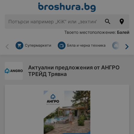
Твоето местоположение:
Балей
Супермаркети
Бяла и черна техника
За дом
Назад
На
Актуални предложения от АНГРО
ТРЕЙД Трявна