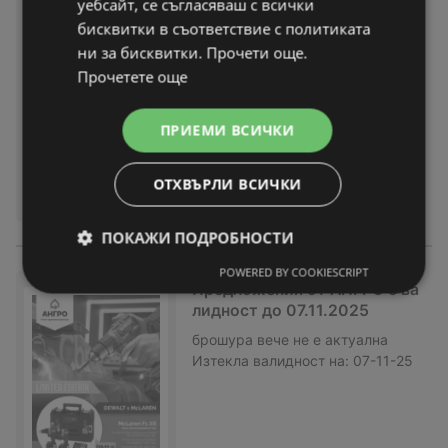
уебсайт, се съгласяваш с всички
Черен месец в АНГРО с вали
бисквитки в съответствие с политиката
дност до 07.12.2025
ни за бисквитки. Прочети още.
брошура
вече не е актуална
Прочетете още
Изтекла валидност на:
07-12-25
ПРИЕМИ ВСИЧКИ
ОТХВЪРЛИ ВСИЧКИ
ПОКАЖИ ПОДРОБНОСТИ
POWERED BY COOKIESCRIPT
Предложения от АНГРО с ва
лидност до 07.11.2025
брошура
вече не е актуална
Изтекла валидност на:
07-11-25