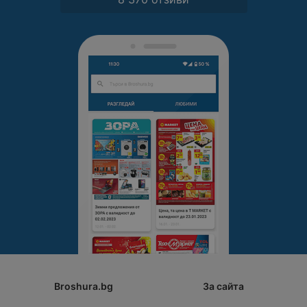
Broshura.bg
За сайта