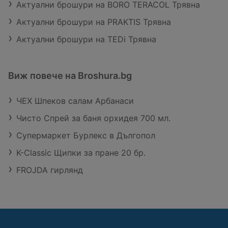
Актуални брошури на BORO TERACOL Трявна
Актуални брошури на PRAKTIS Трявна
Актуални брошури на TEDi Трявна
Виж повече на Broshura.bg
ЧЕХ Шпеков салам Арбанаси
Чисто Спрей за баня орхидея 700 мл.
Супермаркет Бурлекс в Дългопол
K-Classic Щипки за пране 20 бр.
FROJDA гирлянд