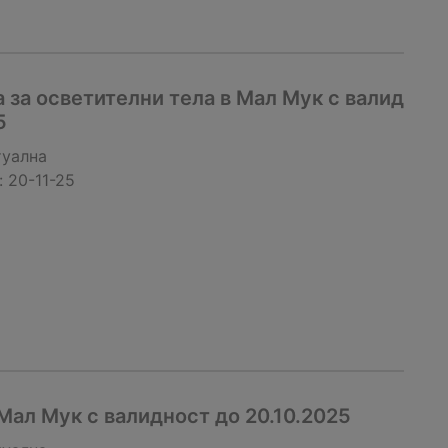
 за осветителни тела в Мал Мук с валид
5
туална
:
20-11-25
ал Мук с валидност до 20.10.2025