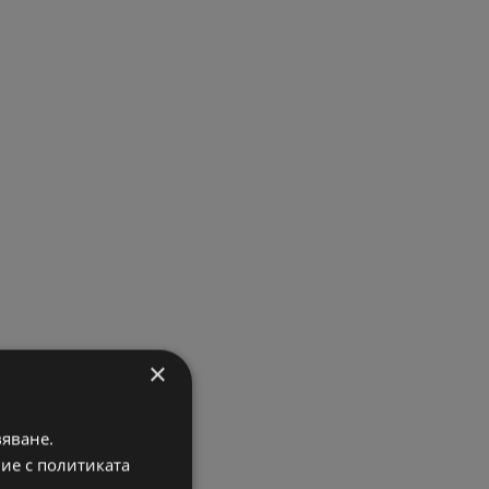
×
вяване.
вие с политиката