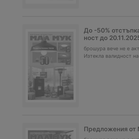
До -50% отстъпка
ност до 20.11.202
брошура
вече не е ак
Изтекла валидност на
Предложения от М