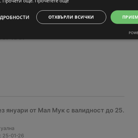
. Прочети още.
Прочетете още
з февруари от Мал Мук с валидност до
ДРОБНОСТИ
ОТХВЪРЛИ ВСИЧКИ
ПРИЕ
туална
POWE
:
20-02-26
 януари от Мал Мук с валидност до 25.
туална
:
25-01-26