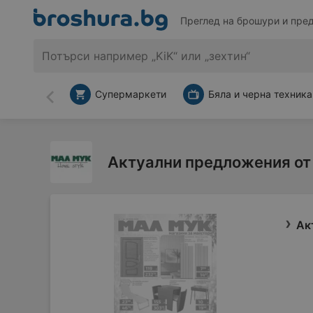
Преглед на брошури и пре
Супермаркети
Бяла и черна техника
Назад
Актуални предложения от
Ак