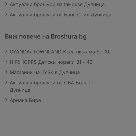
Актуални брошури на InHouse Дупница
Актуални брошури на Баня Стил Дупница
Виж повече на Broshura.bg
OYANDA/ TOWNLAND Къса пижама S - XL
HIP&HOPPS Детски чoрапи 31 - 42
Магазини на JYSK в Дупница
Актуални брошури на CBA Болеро
Дупница
Ариана Бира