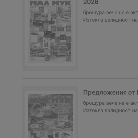
2026
брошура
вече не е ак
Изтекла валидност на
Предложения от М
брошура
вече не е ак
Изтекла валидност на