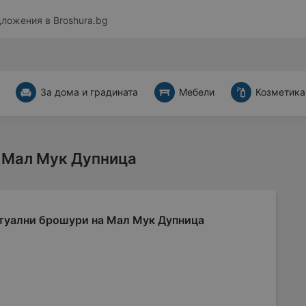
дложения в
Broshura.bg
За дома и градината
Мебели
Козметика
 Мал Мук Дупница
туални брошури на Мал Мук Дупница