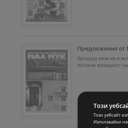
Предложения от М
брошура
вече не е ак
Изтекла валидност на
Този уебса
Този уебсайт из
Използвайки наш