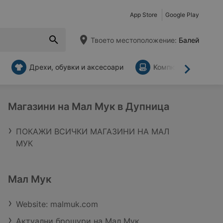
App Store
Google Play
Твоето местоположение:
Балей
Дрехи, обувки и аксесоари
Компютри и аксесо
Напред
Магазини на Мал Мук в Дупница
ПОКАЖИ ВСИЧКИ МАГАЗИНИ НА МАЛ
МУК
Мал Мук
Website: malmuk.com
Актуални брошури на Мал Мук