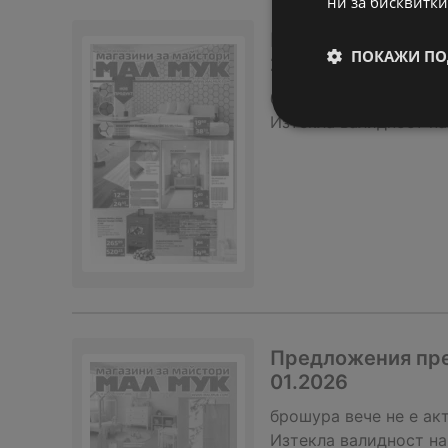
ни за бисквитки
Предложения пре
ПОКАЖИ ПО
20.02
брошура
вече не е ак
Изтекла валидност на
Предложения през
01.2026
брошура
вече не е ак
Изтекла валидност на