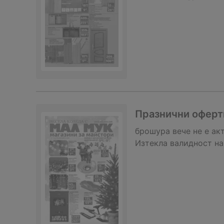
Празнични оферти
брошура
вече не е ак
Изтекла валидност на