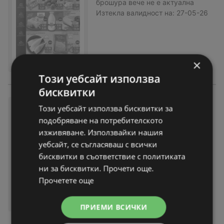
брошура
вече не е актуална
Изтекла валидност на:
27-05-26
×
Този уебсайт използва
бисквитки
Седмични предложения от
Този уебсайт използва бисквитки за
Жанет Гранд Маркет с валид
подобряване на потребителското
ност до 25.05.2026
изживяване. Използвайки нашия
брошура
вече не е актуална
уебсайт, се съгласяваш с всички
Изтекла валидност на:
25-05-26
бисквитки в съответствие с политиката
ни за бисквитки. Прочети още.
Прочетете още
ПРИЕМИ ВСИЧКИ