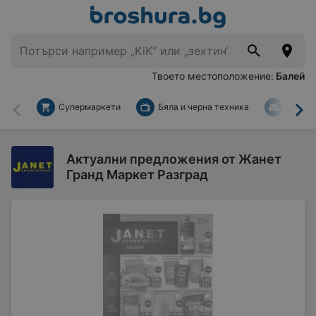
Твоето местоположение:
Балей
Супермаркети
Бяла и черна техника
За дом
Назад
На
Актуални предложения от Жанет
Гранд Маркет Разград