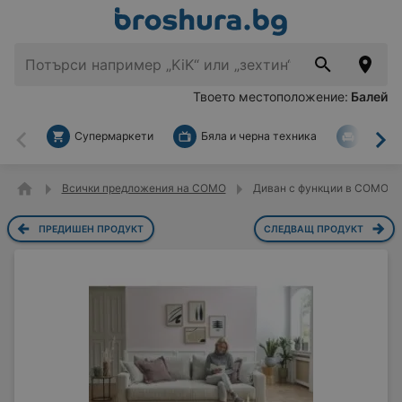
Твоето местоположение:
Балей
Супермаркети
Бяла и черна техника
За дом
Назад
На
Всички предложения на COMO
Диван с функции в COMO
ПРЕДИШЕН ПРОДУКТ
СЛЕДВАЩ ПРОДУКТ