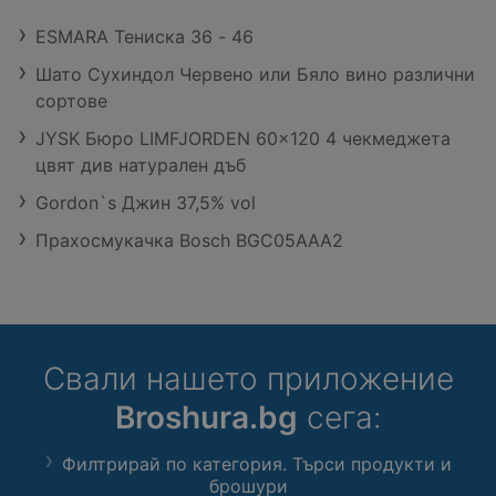
ESMARA Тениска 36 - 46
Шато Сухиндол Червено или Бяло вино различни
сортове
JYSK Бюро LIMFJORDEN 60x120 4 чекмеджета
цвят див натурален дъб
Gordon`s Джин 37,5% vol
Прахосмукачка Bosch BGC05AAA2
Свали нашето приложение
Broshura.bg
сега:
Филтрирай по категория. Търси продукти и
брошури