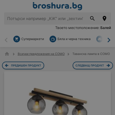
Твоето местоположение:
Балей
Супермаркети
Бяла и черна техника
За дом
Назад
На
Всички предложения на COMO
Таванска лампа в COMO
ПРЕДИШЕН ПРОДУКТ
СЛЕДВАЩ ПРОДУКТ