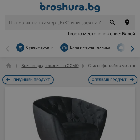
Твоето местоположение:
Балей
Супермаркети
Бяла и черна техника
За дом
Назад
На
Всички предложения на COMO
Стилен фотьойл с мека чер
ПРЕДИШЕН ПРОДУКТ
СЛЕДВАЩ ПРОДУКТ