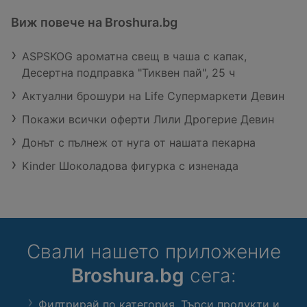
Виж повече на Broshura.bg
ASPSKOG ароматна свещ в чаша с капак,
Десертна подправка "Тиквен пай", 25 ч
Актуални брошури на Life Супермаркети Девин
Покажи всички оферти Лили Дрогерие Девин
Донът с пълнеж от нуга от нашата пекарна
Kinder Шоколадова фигурка с изненада
Свали нашето приложение
Broshura.bg
сега:
Филтрирай по категория. Търси продукти и