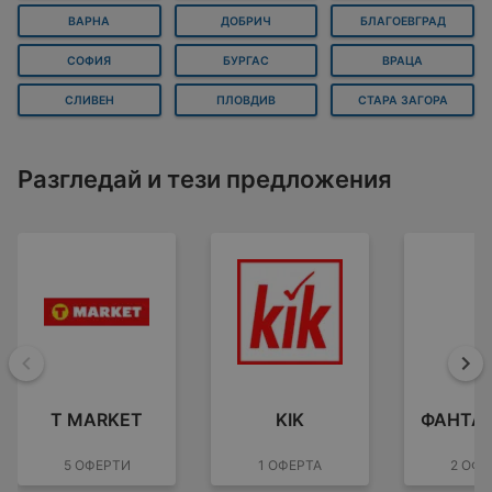
ВАРНА
ДОБРИЧ
БЛАГОЕВГРАД
СОФИЯ
БУРГАС
ВРАЦА
СЛИВЕН
ПЛОВДИВ
СТАРА ЗАГОРА
Разгледай и тези предложения
Назад
На
T MARKET
KIK
ФАНТА
5 ОФЕРТИ
1 ОФЕРТА
2 ОФЕ