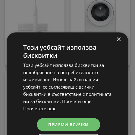
×
Електрическа четка
Пералня Whirlpool FFB
Този уебсайт използва
за зъби Philips
7469 WV EE , 1400 об./
бисквитки
HX7108/02 Sonicare
мин., 7.00 kg, A , Бял
79,99 € / 156,45 лв.
339,99 € / 664,97 лв.
Този уебсайт използва бисквитки за
подобряване на потребителското
-13%
изживяване. Използвайки нашия
уебсайт, се съгласяваш с всички
бисквитки в съответствие с политиката
ни за бисквитки. Прочети още.
Прочетете още
ПРИЕМИ ВСИЧКИ
Електрическа четка
за зъби Philips