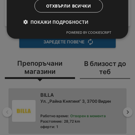
HX9911/17 Sonicare
Пералня Crown ALW
ОТХВЪРЛИ ВСИЧКИ
189,99 € / 371,59 лв.
80T , 5.00 kg, 800 об./
219 € / 428,33
вместо
мин., D
лв.
ПОКАЖИ ПОДРОБНОСТИ
199,99 € / 391,15 лв.
POWERED BY COOKIESCRIPT
ЗАРЕДЕТЕ ПОВЕЧЕ
Препоръчани
В близост до
магазини
теб
BILLA
Ул. „Райна Княгиня“ 3, 3700 Видин
Назад
На
Работно време:
Отворен в момента
Разстояние:
28,72 km
оферти:
1