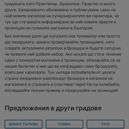
градината като Практикер, Бриколаж, Практис и много
други. Ежедневното обновяване и публикуване само на
най-новите каталози на супермаркетите ви гарантира, че
тук ще сте винаги информирани за най-новите оферти и
промоции на големите магазини в България.
Без значение дали ще купувате нов телевизор или просто
ще пазарувате, винаги проверявайте промоциите, като
следите актуалните каталози и брошури и бъдете сигурни,
че правите най-добрия избор. Ако искате да сте в течение
само с конкретни магазини и промоции, абонирайте се за
нашия бюлетин и ние ще ви изпращаме само брошурите,
които вие харесвате. Тук хиляди потребители от цялата
страна ежедневно разглеждат брошури и каталози на
магазините в страната и спестяват пари! Не се колебайте,
последвайте техния пример и пазарувайте на промоция!
Предложения в други градове
ВЕЛИКО ТЪРНОВО
ПЛЕВЕН
РУСЕ