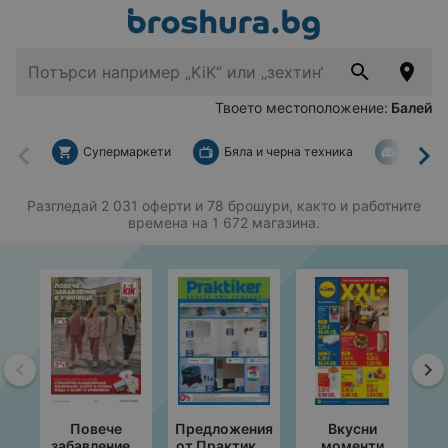
Твоето местоположение:
Балей
Супермаркети
Бяла и черна техника
За дом
Назад
На
Разгледай 2 031 оферти и 78 брошури, както и работните
времена на 1 672 магазина.
Назад
На
Повече
Предложения
Вкусни
забавление в
от Практикер
моменти
с