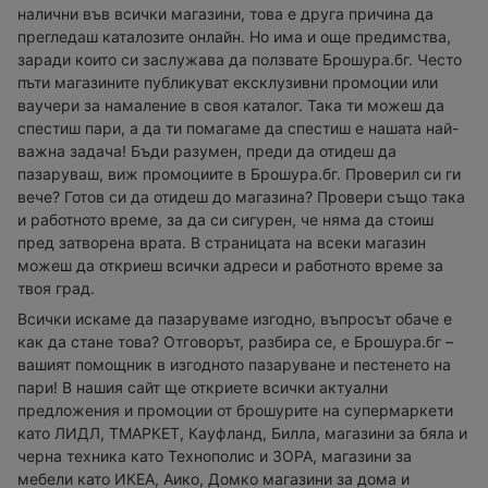
налични във всички магазини, това е друга причина да
прегледаш каталозите онлайн. Но има и още предимства,
заради които си заслужава да ползвате Брошура.бг. Често
пъти магазините публикуват ексклузивни промоции или
ваучери за намаление в своя каталог. Така ти можеш да
спестиш пари, а да ти помагаме да спестиш е нашата най-
важна задача! Бъди разумен, преди да отидеш да
пазаруваш, виж промоциите в Брошура.бг. Проверил си ги
вече? Готов си да отидеш до магазина? Провери също така
и работното време, за да си сигурен, че няма да стоиш
пред затворена врата. В страницата на всеки магазин
можеш да откриеш всички адреси и работното време за
твоя град.
Всички искаме да пазаруваме изгодно, въпросът обаче е
как да стане това? Отговорът, разбира се, е Брошура.бг –
вашият помощник в изгодното пазаруване и пестенето на
пари! В нашия сайт ще откриете всички актуални
предложения и промоции от брошурите на супермаркети
като ЛИДЛ, ТМАРКЕТ, Кауфланд, Билла, магазини за бяла и
черна техника като Технополис и ЗОРА, магазини за
мебели като ИКЕА, Аико, Домко магазини за дома и