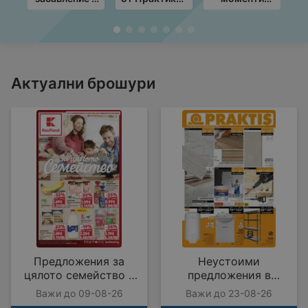
училище с KiK
с валидност
край грила с
предложения
до
ЛИДЛ
19.08.2026
предложения
M
с валидност
в
до
3
09.08.2026
Актуални брошури
Предложения за
Неустоими
цялото семейство в
предложения в
Kaufland с валидност
PRAKTIS с валидност
Важи до 09-08-26
Важи до 23-08-26
до 09.08.2026
до 23.08.2026