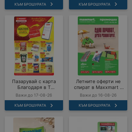
КЪМ БРОШУРАТА
КЪМ БРОШУРАТА
Пазарувай с карта
Летните оферти не
Благодаря в T
спират в Maxxmart с
MARKET с
валидност до
Важи до 17-08-26
Важи до 16-08-26
предложения с
16.08.2026
валидност до
КЪМ БРОШУРАТА
КЪМ БРОШУРАТА
17.08.2026