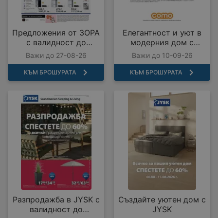
Предложения от ЗОРА
Елегантност и уют в
с валидност до
модерния дом с
27.08.2026
COMO с валидност до
Важи до 27-08-26
Важи до 10-09-26
10.09.2026
КЪМ БРОШУРАТА
КЪМ БРОШУРАТА
Разпродажба в JYSK с
Създайте уютен дом с
валидност до
JYSK