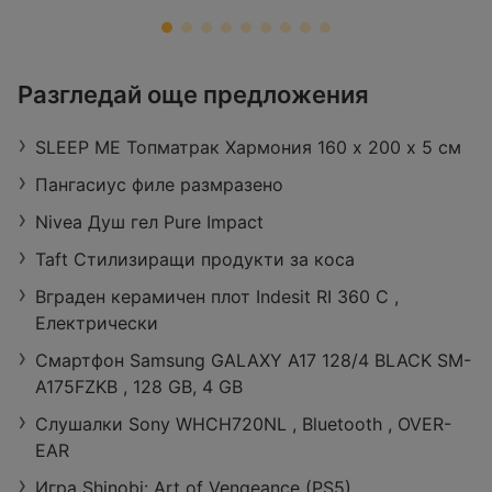
ЗОРА
Разгледай още предложения
Retail Park Vidin, бул. „Панония“ 43,
3700 Видин
SLEEP ME Топматрак Хармония 160 х 200 х 5 см
Работно време:
Затворено
Разстояние:
27,29 km
Пангасиус филе размразено
оферти:
422
Nivea Душ гел Pure Impact
Taft Стилизиращи продукти за коса
Вграден керамичен плот Indesit RI 360 C ,
Електрически
Смартфон Samsung GALAXY A17 128/4 BLACK SM-
A175FZKB , 128 GB, 4 GB
Слушалки Sony WHCH720NL , Bluetooth , OVER-
EAR
Игра Shinobi: Art of Vengeance (PS5)