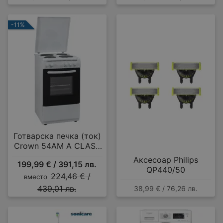
-11%
Готварска печка (ток)
Crown 54AM A CLASS
MULTIFUNCTIONAL , 4
Аксесоар Philips
199,99 € / 391,15 лв.
ток , Бял
QP440/50
224,46 € /
вместо
439,01 лв.
38,99 € / 76,26 лв.