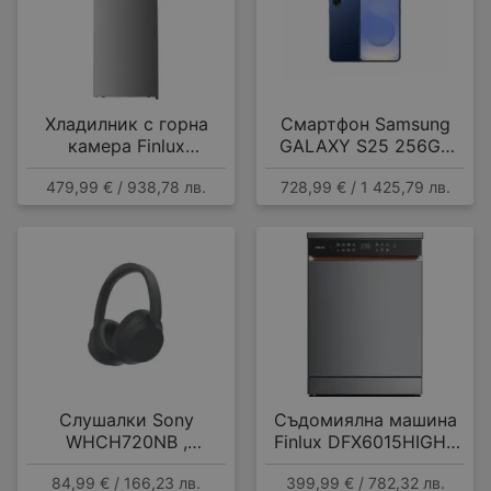
Хладилник с горна
Смартфон Samsung
камера Finlux
GALAXY S25 256GB
FFN415IXD , 415 l, E ,
NAVY SM-S931BDBG ,
479,99 € / 938,78 лв.
728,99 € / 1 425,79 лв.
No Frost , Инокс
12 GB, 256 GB
Слушалки Sony
Съдомиялна машина
WHCH720NB ,
Finlux DFX6015HIGH ,
Bluetooth , OVER-EAR
15 комплекта, A
84,99 € / 166,23 лв.
399,99 € / 782,32 лв.