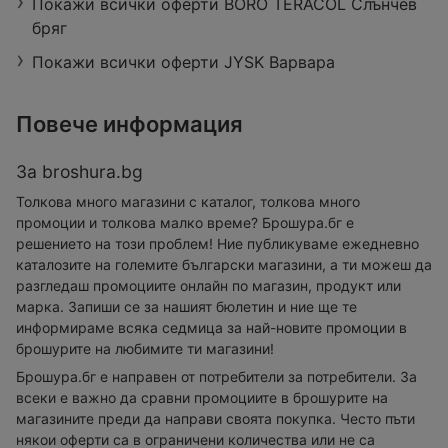
Покажи всички оферти BORO TERACOL Слънчев
бряг
Покажи всички оферти JYSK Варвара
Повече информация
За broshura.bg
Толкова много магазини с каталог, толкова много
промоции и толкова малко време? Брошура.бг е
решението на този проблем! Ние публикуваме ежедневно
каталозите на големите български магазини, а ти можеш да
разгледаш промоциите онлайн по магазин, продукт или
марка. Запиши се за нашият бюлетин и ние ще те
информираме всяка седмица за най-новите промоции в
брошурите на любимите ти магазини!
Брошура.бг е направен от потребители за потребители. За
всеки е важно да сравни промоциите в брошурите на
магазините преди да направи своята покупка. Често пъти
някои оферти са в ограничени количества или не са