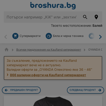
Твоето местоположение:
Балей
Супермаркети
Бяла и черна техника
За дом
Назад
На
Всички предложения на Kaufland хипермаркет
OYANDA Олек
За съжаление, предложението на Kaufland
хипермаркет вече не е актуално.
Валидни оферти за „OYANDA Олекотено яке 36 - 46“
866 валидни оферти на Kaufland хипермаркет
ПРЕДИШЕН ПРОДУКТ
СЛЕДВАЩ ПРОДУКТ