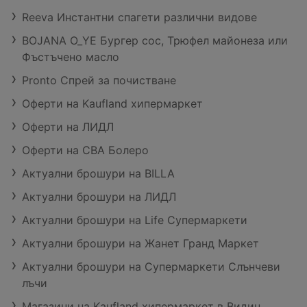
Reeva Инстантни спагети различни видове
BOJANA O_YE Бургер сос, Трюфел майонеза или
Фъстъчено масло
Pronto Спрей за почистване
Оферти на Kaufland хипермаркет
Оферти на ЛИДЛ
Оферти на CBA Болеро
Актуални брошури на BILLA
Актуални брошури на ЛИДЛ
Актуални брошури на Life Супермаркети
Актуални брошури на Жанет Гранд Маркет
Актуални брошури на Супермаркети Слънчеви
лъчи
Магазини на Kaufland хипермаркет в Видин