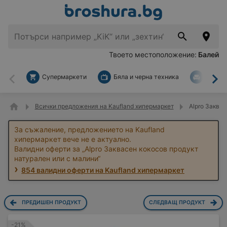
Твоето местоположение:
Балей
Супермаркети
Бяла и черна техника
За дом
Назад
На
Всички предложения на Kaufland хипермаркет
Alpro Заквас
За съжаление, предложението на Kaufland
хипермаркет вече не е актуално.
Валидни оферти за „Alpro Заквасен кокосов продукт
натурален или с малини“
854 валидни оферти на Kaufland хипермаркет
ПРЕДИШЕН ПРОДУКТ
СЛЕДВАЩ ПРОДУКТ
-21%