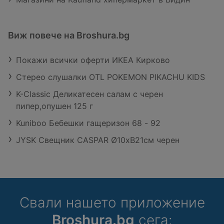
Виж повече на Broshura.bg
Покажи всички оферти ИКЕА Кирково
Стерео слушалки OTL POKEMON PIKACHU KIDS
K-Classic Деликатесен салам с черен
пипер,опушен 125 г
Kuniboo Бебешки гащеризон 68 - 92
JYSK Свещник CASPAR Ø10xВ21см черен
Свали нашето приложение
Broshura.bg
сега: