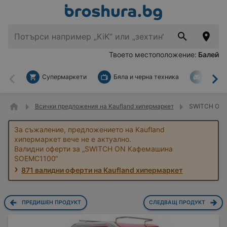
Твоето местоположение:
Балей
Супермаркети
Бяла и черна техника
За дом
Назад
На
Всички предложения на Kaufland хипермаркет
SWITCH ON 
За съжаление, предложението на Kaufland
хипермаркет вече не е актуално.
Валидни оферти за „SWITCH ON Кафемашина
SOEMC1100“
871 валидни оферти на Kaufland хипермаркет
ПРЕДИШЕН ПРОДУКТ
СЛЕДВАЩ ПРОДУКТ