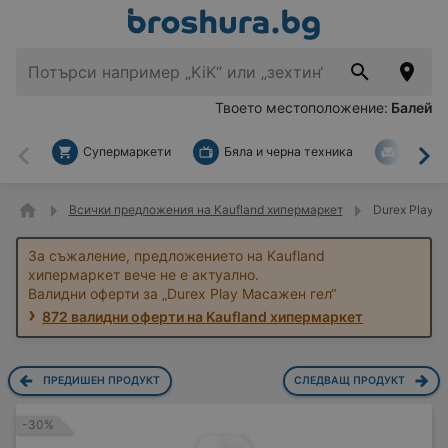
Твоето местоположение:
Балей
Супермаркети
Бяла и черна техника
За дом
Назад
На
Всички предложения на Kaufland хипермаркет
Durex Play 
За съжаление, предложението на Kaufland
хипермаркет вече не е актуално.
Валидни оферти за „Durex Play Масажен гел“
872 валидни оферти на Kaufland хипермаркет
ПРЕДИШЕН ПРОДУКТ
СЛЕДВАЩ ПРОДУКТ
-30%