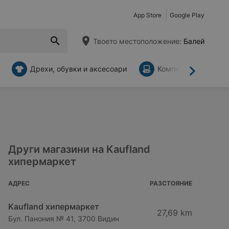
App Store
Google Play
Твоето местоположение:
Балей
Дрехи, обувки и аксесоари
Компютри и аксесо
Напред
Други магазини на Kaufland
хипермаркет
АДРЕС
РАЗСТОЯНИЕ
Kaufland хипермаркет
27,69 km
Бул. Панония № 41, 3700 Видин