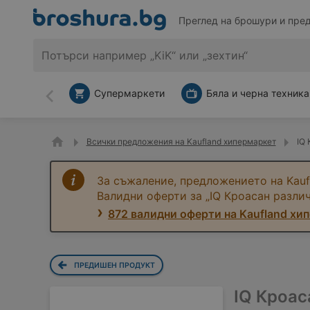
Преглед на брошури и пре
Супермаркети
Бяла и черна техника
Назад
Всички предложения на Kaufland хипермаркет
IQ 
За съжаление, предложението на Kauf
Валидни оферти за „IQ Кроасан разли
872 валидни оферти на Kaufland хи
ПРЕДИШЕН ПРОДУКТ
IQ Кроас