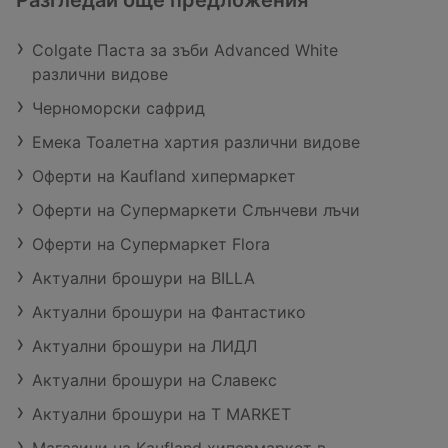
Разгледай още предложения
Colgate Паста за зъби Advanced White
различни видове
Черноморски сафрид
Емека Тоалетна хартия различни видове
Оферти на Kaufland хипермаркет
Оферти на Супермаркети Слънчеви лъчи
Оферти на Супермаркет Flora
Актуални брошури на BILLA
Актуални брошури на Фантастико
Актуални брошури на ЛИДЛ
Актуални брошури на Славекс
Актуални брошури на T MARKET