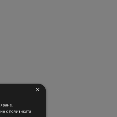
×
вяване.
вие с политиката