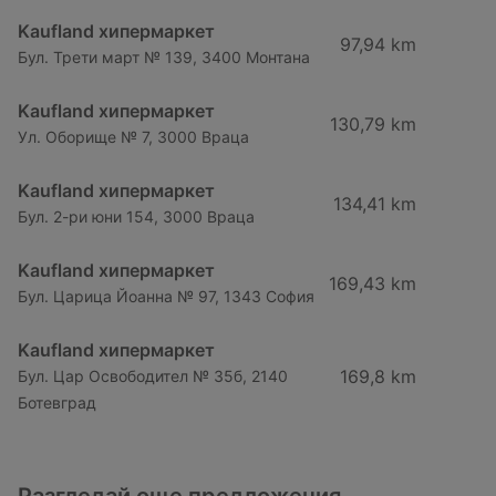
Kaufland хипермаркет
97,94 km
Бул. Трети март № 139, 3400 Монтана
Kaufland хипермаркет
130,79 km
Ул. Оборище № 7, 3000 Враца
Kaufland хипермаркет
134,41 km
Бул. 2-ри юни 154, 3000 Враца
Kaufland хипермаркет
169,43 km
Бул. Царица Йоанна № 97, 1343 София
Kaufland хипермаркет
169,8 km
Бул. Цар Освободител № 35б, 2140
Ботевград