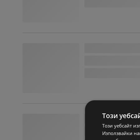
Този уебса
Този уебсайт из
Използвайки наш