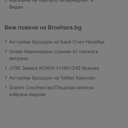
Магазини на Kaufland хипермаркет в
Видин
Виж повече на Broshura.bg
Актуални брошури на Баня Стил Несебър
Ocean Mариновани сурими от свежата
витрина
JYSK Завеса ROXEN 1x140x245 бежова
Актуални брошури на TeMax Кирково
Granini Сок/Нектар/Плодова напитка
избрани видове