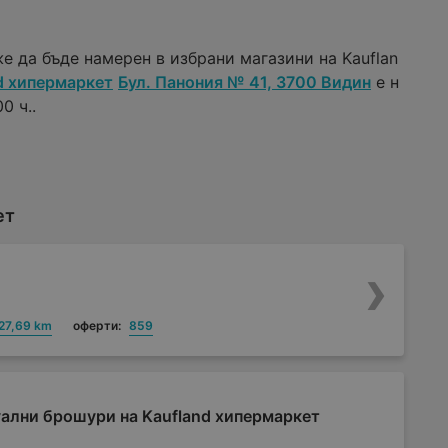
е да бъде намерен в избрани магазини на Kauflan
d хипермаркет
Бул. Панония № 41, 3700 Видин
е н
0 ч..
ет
27,69 km
оферти:
859
ални брошури на Kaufland хипермаркет