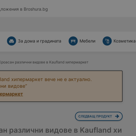
дложения в
Broshura.bg
За дома и градината
Мебели
Козметика
Кроасан различни видове в Kaufland хипермаркет
land хипермаркет вече не е актуално.
чни видове“
пермаркет
СЛЕДВАЩ ПРОДУКТ
ан различни видове в Kaufland хи