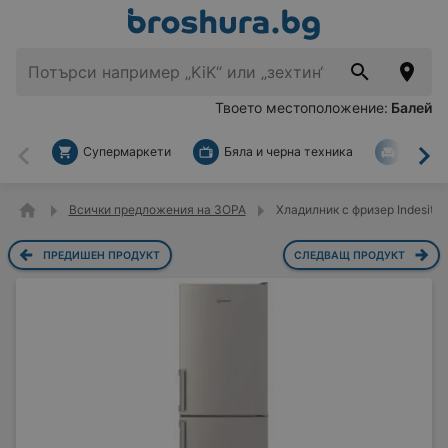
Твоето местоположение:
Балей
Супермаркети
Бяла и черна техника
За дом
Назад
На
Всички предложения на ЗОРА
Хладилник с фризер Indesit IB5
ПРЕДИШЕН ПРОДУКТ
СЛЕДВАЩ ПРОДУКТ