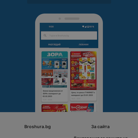
Broshura.bg
За сайта