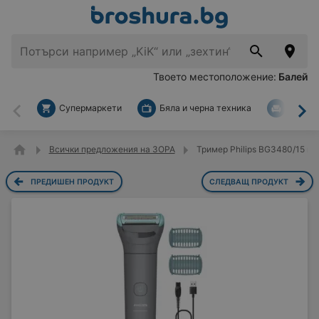
Твоето местоположение:
Балей
Супермаркети
Бяла и черна техника
За дом
Назад
На
Всички предложения на ЗОРА
Тример Philips BG3480/15 в 
ПРЕДИШЕН ПРОДУКТ
СЛЕДВАЩ ПРОДУКТ