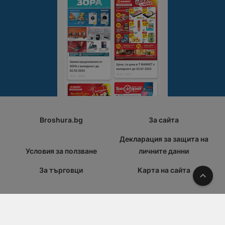
Broshura.bg
За сайта
Декларация за защита на
Условия за ползване
личните данни
За търговци
Карта на сайта
Наго