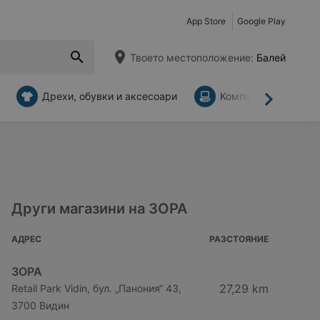
App Store
Google Play
Твоето местоположение:
Балей
Дрехи, обувки и аксесоари
Компютри и аксесо
Напред
Други магазини на ЗОРА
АДРЕС
РАЗСТОЯНИЕ
ЗОРА
27,29 km
Retail Park Vidin, бул. „Панония“ 43,
3700 Видин