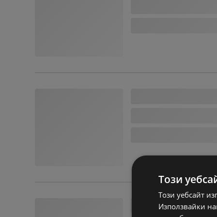
Този уебса
Този уебсайт из
Използвайки наш