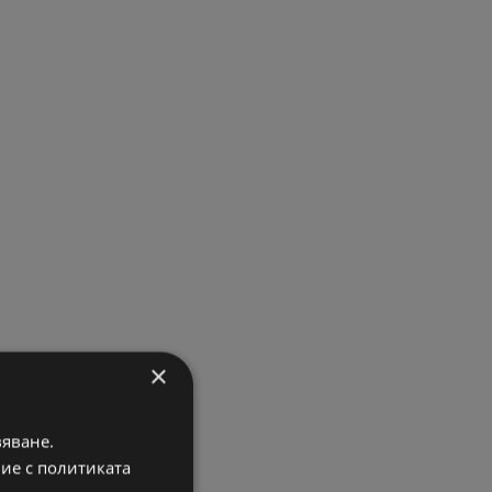
×
вяване.
вие с политиката