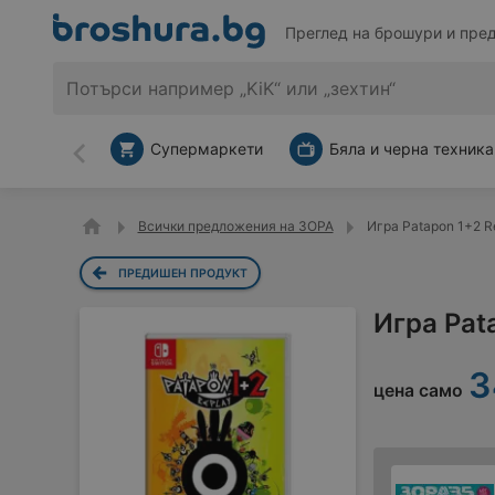
Преглед на брошури и пре
Супермаркети
Бяла и черна техника
Назад
Всички предложения на ЗОРА
Игра Patapon 1+2 R
ПРЕДИШЕН ПРОДУКТ
Игра Pat
3
цена само