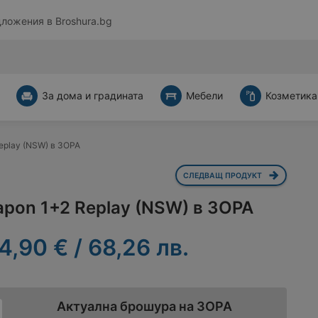
дложения в
Broshura.bg
За дома и градината
Мебели
Козметика
eplay (NSW) в ЗОРА
СЛЕДВАЩ ПРОДУКТ
apon 1+2 Replay (NSW) в ЗОРА
4,90 € / 68,26 лв.
Актуална брошура на ЗОРА