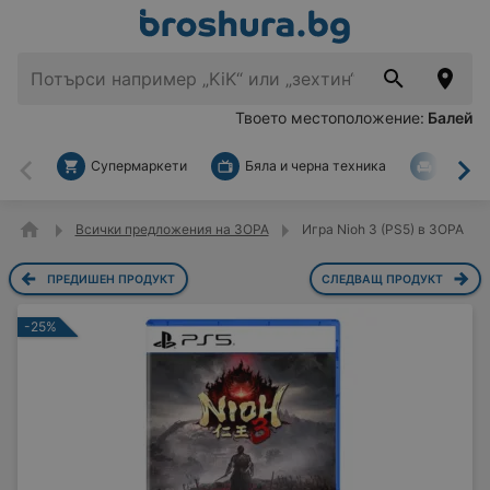
Твоето местоположение:
Балей
Супермаркети
Бяла и черна техника
За дом
Назад
На
Всички предложения на ЗОРА
Игра Nioh 3 (PS5) в ЗОРА
ПРЕДИШЕН ПРОДУКТ
СЛЕДВАЩ ПРОДУКТ
-25%