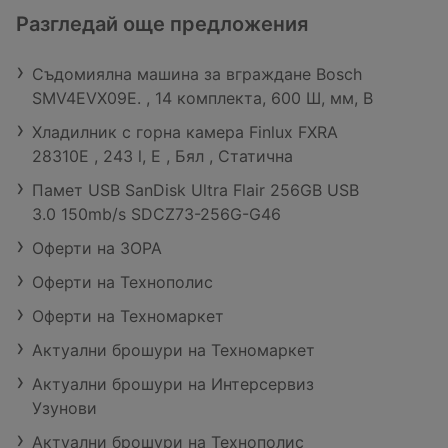
Разгледай още предложения
Съдомиялна машина за вграждане Bosch
SMV4EVX09E. , 14 комплекта, 600 Ш, мм, B
Хладилник с горна камера Finlux FXRA
28310E , 243 l, E , Бял , Статична
Памет USB SanDisk Ultra Flair 256GB USB
3.0 150mb/s SDCZ73-256G-G46
Оферти на ЗОРА
Оферти на Технополис
Оферти на Техномаркет
Актуални брошури на Техномаркет
Актуални брошури на Интерсервиз
Узунови
Актуални брошури на Технополис