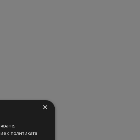
×
вяване.
вие с политиката