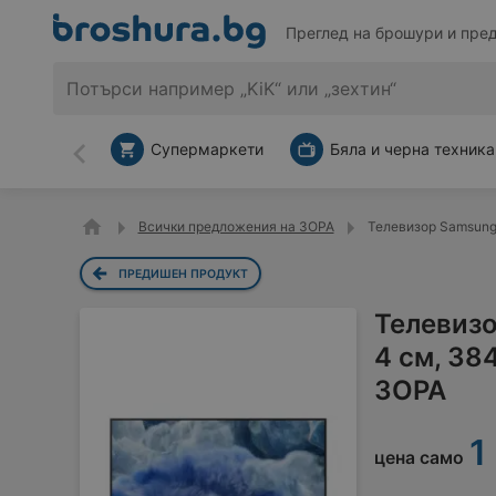
Преглед на брошури и пре
Супермаркети
Бяла и черна техника
Назад
Всички предложения на ЗОРА
Телевизор Samsung
ПРЕДИШЕН ПРОДУКТ
Телевиз
4 см, 38
ЗОРА
1
цена само