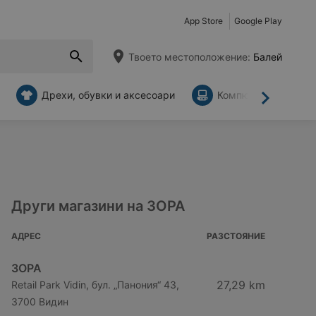
App Store
Google Play
Твоето местоположение:
Балей
Дрехи, обувки и аксесоари
Компютри и аксесо
Напред
Други магазини на ЗОРА
АДРЕС
РАЗСТОЯНИЕ
ЗОРА
27,29 km
Retail Park Vidin, бул. „Панония“ 43,
3700 Видин