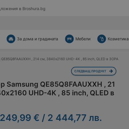
дложения в
Broshura.bg
За дома и градината
Мебели
Козметика
 QE85Q8FAAUXXH , 214 см, 3840x2160 UHD-4K , 85 inch, QLED в ЗОРА
СЛЕДВАЩ ПРОДУКТ
ор Samsung QE85Q8FAAUXXH , 21
40x2160 UHD-4K , 85 inch, QLED в
 249,99 € / 2 444,77 лв.