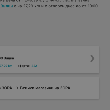
а цена от 1 249,99 € / 2 444,77 лв.. Магазинът
0 Видин
е на 27,29 km и е отворен днес до от 10:00
700 Видин
27,29 km
оферти:
422
а ЗОРА
Всички магазини на ЗОРА