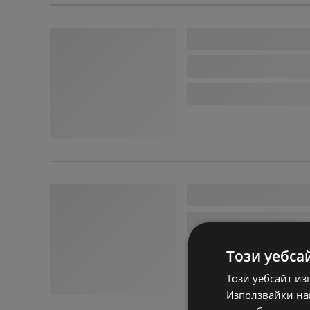
Този уебса
Този уебсайт из
Използвайки наш