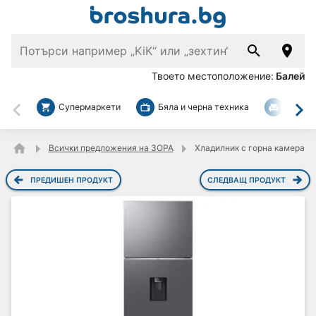
Твоето местоположение:
Балей
Супермаркети
Бяла и черна техника
За дом
Назад
На
Всички предложения на ЗОРА
Хладилник с горна камера Sam
ПРЕДИШЕН ПРОДУКТ
СЛЕДВАЩ ПРОДУКТ