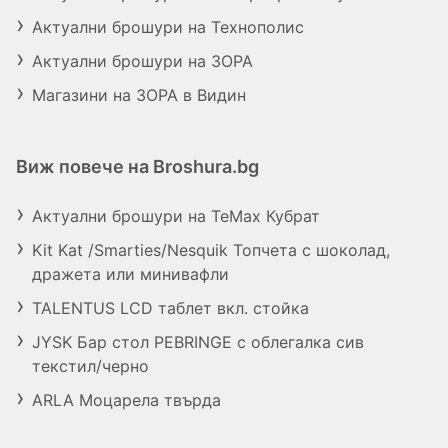
Актуални брошури на Технополис
Актуални брошури на ЗОРА
Магазини на ЗОРА в Видин
Виж повече на Broshura.bg
Актуални брошури на TeMax Кубрат
Kit Kat /Smarties/Nesquik Топчета с шоколад,
дражета или минивафли
TALENTUS LCD таблет вкл. стойка
JYSK Бар стол PEBRINGE с облегалка сив
текстил/черно
ARLA Моцарела твърда