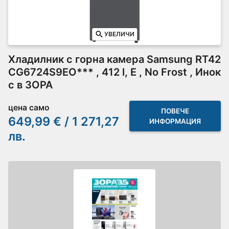
УВЕЛИЧИ
Хладилник с горна камера Samsung RT42
CG6724S9EO*** , 412 l, E , No Frost , Инок
с в ЗОРА
цена само
ПОВЕЧЕ
649,99 € / 1 271,27
ИНФОРМАЦИЯ
лв.