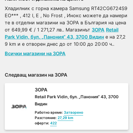
Хладилник с горна камера Samsung RT42CG6724S9
EO*** , 412 l, E , No Frost , Инокс можете да намери
те в отделни магазини на ЗОРА в България на цена
от 649,99 € / 1 271,27 лв.. Магазинът
ЗОРА
Retail
Park Vidin, бул. „Панония“ 43, 3700 Видин
е на 27,2
9 km и е отворен днес до от 10:00 до 20:00 ч..
Всички магазини на ЗОРА
Следващ магазин на ЗОРА
ЗОРА
Retail Park Vidin, бул. „Панония“ 43, 3700
Видин
Работно време:
Затворено
Разстояние:
27,29 km
оферти:
422