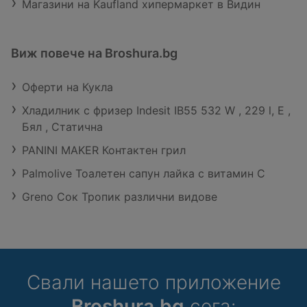
Магазини на Kaufland хипермаркет в Видин
Виж повече на Broshura.bg
Оферти на Кукла
Хладилник с фризер Indesit IB55 532 W , 229 l, E ,
Бял , Статична
PANINI MAKER Контактен грил
Palmolive Тоалетен сапун лайка с витамин С
Greno Сок Тропик различни видове
Свали нашето приложение
Broshura.bg
сега: