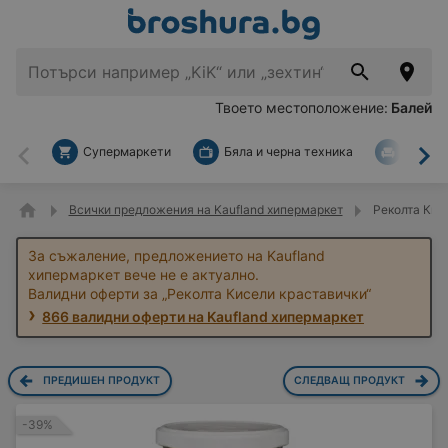
Твоето местоположение:
Балей
Супермаркети
Бяла и черна техника
За дом
Назад
На
Всички предложения на Kaufland хипермаркет
Реколта Кис
За съжаление, предложението на Kaufland
хипермаркет вече не е актуално.
Валидни оферти за „Реколта Кисели краставички“
866 валидни оферти на Kaufland хипермаркет
ПРЕДИШЕН ПРОДУКТ
СЛЕДВАЩ ПРОДУКТ
-39%