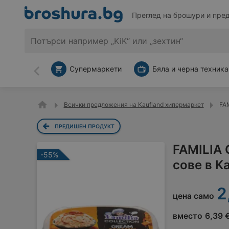
Преглед на брошури и пре
Супермаркети
Бяла и черна техника
Назад
Всички предложения на Kaufland хипермаркет
FAM
ПРЕДИШЕН ПРОДУКТ
FAMILIA 
-55%
сове в K
2
цена само
вместо
6,39 €