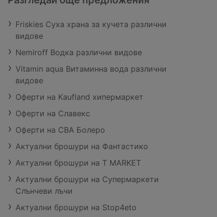
Разгледай още предложения
Friskies Суха храна за кучета различни
видове
Nemiroff Водка различни видове
Vitamin aqua Витаминна вода различни
видове
Оферти на Kaufland хипермаркет
Оферти на Славекс
Оферти на CBA Болеро
Актуални брошури на Фантастико
Актуални брошури на T MARKET
Актуални брошури на Супермаркети
Слънчеви лъчи
Актуални брошури на Stop4eto