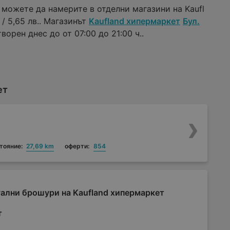
 можете да намерите в отделни магазини на Kaufl
/ 5,65 лв.. Магазинът
Kaufland хипермаркет
Бул.
ворен днес до от 07:00 до 21:00 ч..
ет
тояние:
27,69 km
оферти:
854
ални брошури на Kaufland хипермаркет
т