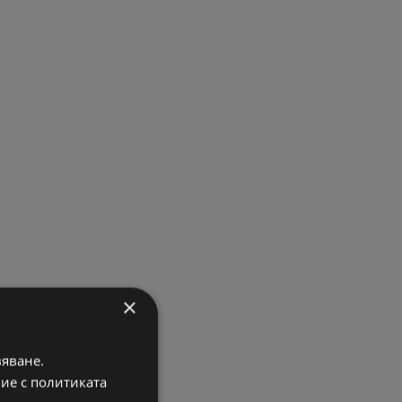
×
вяване.
вие с политиката