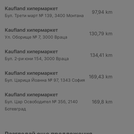
Kaufland хипермаркет
97,94 km
Бул. Трети март № 139, 3400 Монтана
Kaufland хипермаркет
130,79 km
Ул. Оборище № 7, 3000 Враца
Kaufland хипермаркет
134,41 km
Бул. 2-ри юни 154, 3000 Враца
Kaufland хипермаркет
169,43 km
Бул. Царица Йоанна № 97, 1343 София
Kaufland хипермаркет
169,8 km
Бул. Цар Освободител № 35б, 2140
Ботевград