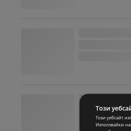
Този уебса
Този уебсайт из
Използвайки наш