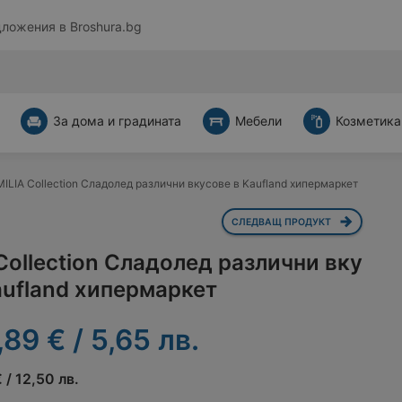
дложения в
Broshura.bg
За дома и градината
Мебели
Козметика
ILIA Collection Сладолед различни вкусове в Kaufland хипермаркет
СЛЕДВАЩ ПРОДУКТ
Collection Сладолед различни вку
aufland хипермаркет
,89 € / 5,65 лв.
 / 12,50 лв.