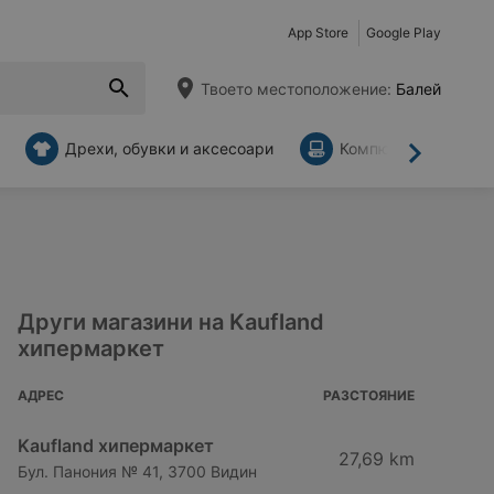
App Store
Google Play
Твоето местоположение:
Балей
Дрехи, обувки и аксесоари
Компютри и аксесо
Напред
Други магазини на Kaufland
хипермаркет
АДРЕС
РАЗСТОЯНИЕ
Kaufland хипермаркет
27,69 km
Бул. Панония № 41, 3700 Видин