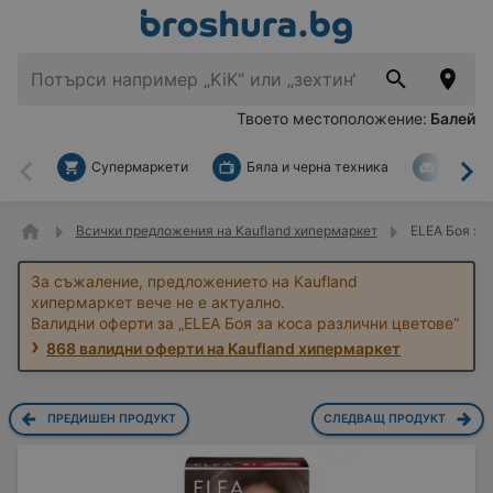
Твоето местоположение:
Балей
Супермаркети
Бяла и черна техника
За дом
Назад
На
Всички предложения на Kaufland хипермаркет
ELEA Боя за 
За съжаление, предложението на Kaufland
хипермаркет вече не е актуално.
Валидни оферти за „ELEA Боя за коса различни цветове“
868 валидни оферти на Kaufland хипермаркет
ПРЕДИШЕН ПРОДУКТ
СЛЕДВАЩ ПРОДУКТ