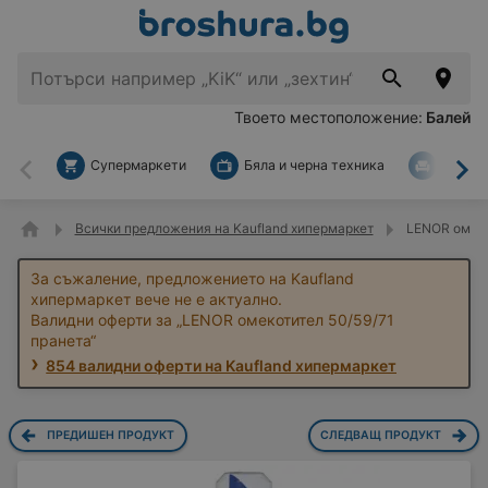
Твоето местоположение:
Балей
Супермаркети
Бяла и черна техника
За дом
Назад
На
Всички предложения на Kaufland хипермаркет
LENOR омеко
За съжаление, предложението на Kaufland
хипермаркет вече не е актуално.
Валидни оферти за „LENOR омекотител 50/59/71
пранета“
854 валидни оферти на Kaufland хипермаркет
ПРЕДИШЕН ПРОДУКТ
СЛЕДВАЩ ПРОДУКТ