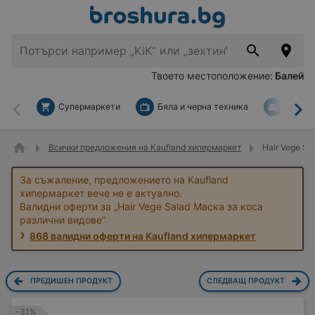
Твоето местоположение:
Балей
Супермаркети
Бяла и черна техника
За дом
Назад
На
Всички предложения на Kaufland хипермаркет
Hair Vege Sa
За съжаление, предложението на Kaufland
хипермаркет вече не е актуално.
Валидни оферти за „Hair Vege Salad Маска за коса
различни видове“
868 валидни оферти на Kaufland хипермаркет
ПРЕДИШЕН ПРОДУКТ
СЛЕДВАЩ ПРОДУКТ
-31%