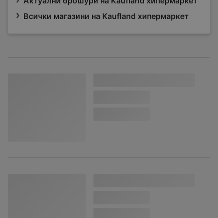
Актуални брошури на Kaufland хипермаркет
Всички магазини на Kaufland хипермаркет