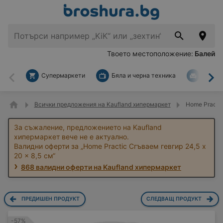
Твоето местоположение:
Балей
Супермаркети
Бяла и черна техника
За дом
Назад
На
Всички предложения на Kaufland хипермаркет
Home Practic
За съжаление, предложението на Kaufland
хипермаркет вече не е актуално.
Валидни оферти за „Home Practic Сгъваем гевгир 24,5 x
20 x 8,5 см“
868 валидни оферти на Kaufland хипермаркет
ПРЕДИШЕН ПРОДУКТ
СЛЕДВАЩ ПРОДУКТ
-57%