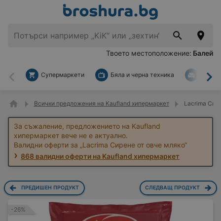
Твоето местоположение:
Балей
Супермаркети
Бяла и черна техника
За дом
Назад
На
Всички предложения на Kaufland хипермаркет
Lacrima Сире
За съжаление, предложението на Kaufland
хипермаркет вече не е актуално.
Валидни оферти за „Lacrima Сирене от овче мляко“
868 валидни оферти на Kaufland хипермаркет
ПРЕДИШЕН ПРОДУКТ
СЛЕДВАЩ ПРОДУКТ
-26%