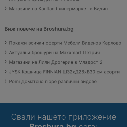
Магазини на Kaufland хипермаркет в Видин
Виж повече на Broshura.bg
Покажи всички оферти Мебели Виденов Карлово
Актуални брошури на Maxxmart Петрич
Магазини на Лили Дрогерие в Младост 2
JYSK Кошница FINNIAN Ш32xД28xВ30 см асорти
Pomi Доматено пюре различни видове
Свали нашето приложение
Broshura.bg
сега: