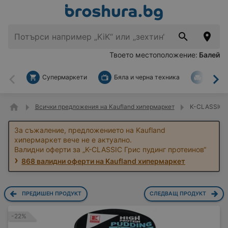
Твоето местоположение:
Балей
Супермаркети
Бяла и черна техника
За дом
Назад
На
Всички предложения на Kaufland хипермаркет
K-CLASSIC Г
За съжаление, предложението на Kaufland
хипермаркет вече не е актуално.
Валидни оферти за „K-CLASSIC Грис пудинг протеинов“
868 валидни оферти на Kaufland хипермаркет
ПРЕДИШЕН ПРОДУКТ
СЛЕДВАЩ ПРОДУКТ
-22%