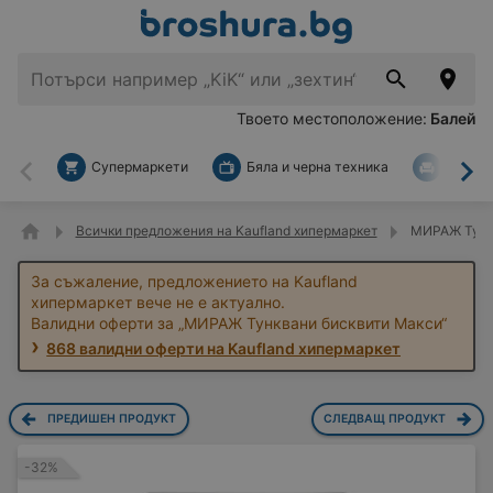
Твоето местоположение:
Балей
Супермаркети
Бяла и черна техника
За дом
Назад
На
Всички предложения на Kaufland хипермаркет
МИРАЖ Тункв
За съжаление, предложението на Kaufland
хипермаркет вече не е актуално.
Валидни оферти за „МИРАЖ Тунквани бисквити Макси“
868 валидни оферти на Kaufland хипермаркет
ПРЕДИШЕН ПРОДУКТ
СЛЕДВАЩ ПРОДУКТ
-32%