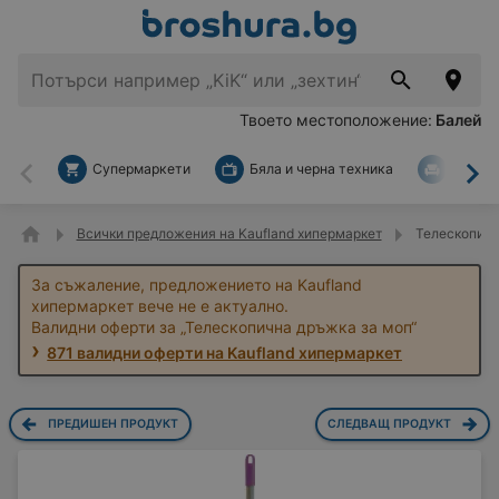
Твоето местоположение:
Балей
Супермаркети
Бяла и черна техника
За дом
Назад
На
Всички предложения на Kaufland хипермаркет
Телескопичн
За съжаление, предложението на Kaufland
хипермаркет вече не е актуално.
Валидни оферти за „Телескопична дръжка за моп“
871 валидни оферти на Kaufland хипермаркет
ПРЕДИШЕН ПРОДУКТ
СЛЕДВАЩ ПРОДУКТ