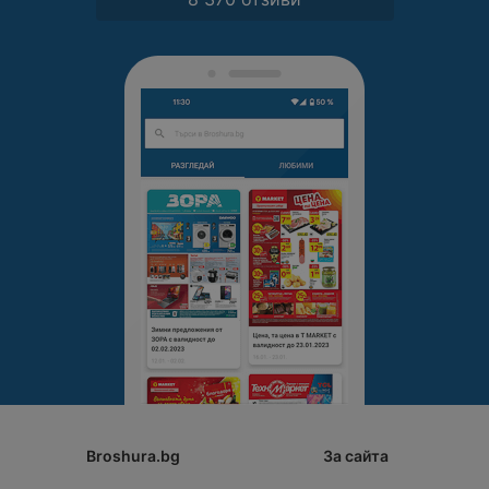
Broshura.bg
За сайта