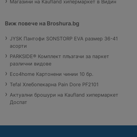
Магазини на Kaufland хипермаркет в Видин
Виж повече на Broshura.bg
JYSK Пантофи SONSTORP EVA размер 36-41
асорти
PARKSIDE® Комплект плъзгачи за паркет
различни видове
Eco4home Картонени чинии 10 бр.
Tefal Хлебопекарна Pain Dore PF2101
Актуални брошури на Kaufland хипермаркет
Доспат