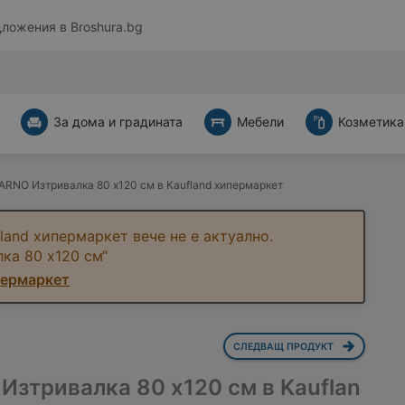
дложения в
Broshura.bg
За дома и градината
Мебели
Козметика
ARNO Изтривалка 80 х120 см в Kaufland хипермаркет
land хипермаркет вече не е актуално.
ка 80 х120 см“
пермаркет
СЛЕДВАЩ ПРОДУКТ
Изтривалка 80 х120 см в Kauflan