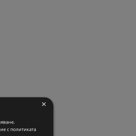
×
вяване.
вие с политиката