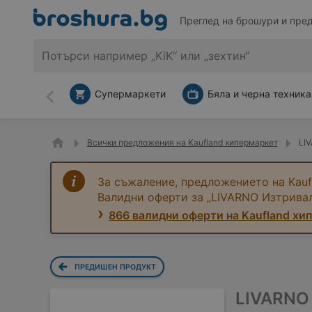
Преглед на брошури и пре
Супермаркети
Бяла и черна техника
Назад
Всички предложения на Kaufland хипермаркет
LIV
За съжаление, предложението на Kauf
Валидни оферти за „LIVARNO Изтривал
866 валидни оферти на Kaufland хи
ПРЕДИШЕН ПРОДУКТ
LIVARNO 