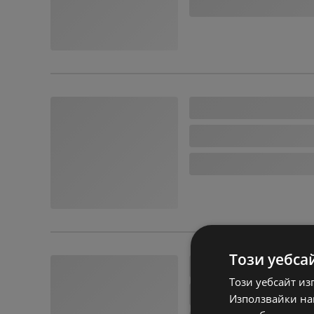
Този уебса
Този уебсайт из
Използвайки наш