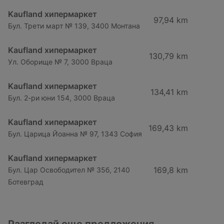
Kaufland хипермаркет
97,94 km
Бул. Трети март № 139, 3400 Монтана
Kaufland хипермаркет
130,79 km
Ул. Оборище № 7, 3000 Враца
Kaufland хипермаркет
134,41 km
Бул. 2-ри юни 154, 3000 Враца
Kaufland хипермаркет
169,43 km
Бул. Царица Йоанна № 97, 1343 София
Kaufland хипермаркет
169,8 km
Бул. Цар Освободител № 35б, 2140
Ботевград