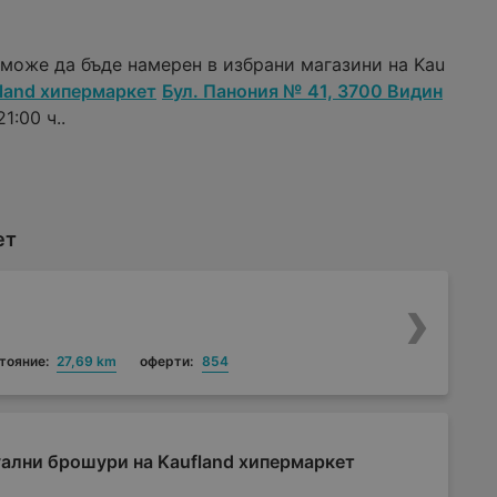
може да бъде намерен в избрани магазини на Kau
land хипермаркет
Бул. Панония № 41, 3700 Видин
1:00 ч..
ет
тояние:
27,69 km
оферти:
854
ални брошури на Kaufland хипермаркет