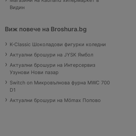
Магазини на Kaufland хипермаркет в
Видин
Виж повече на Broshura.bg
K-Classic Шоколадови фигурки коледни
Актуални брошури на JYSK Ямбол
Актуални брошури на Интерсервиз
Узунови Нови пазар
Switch on Микровълнова фурна MWC 700
D1
Актуални брошури на Mömax Попово