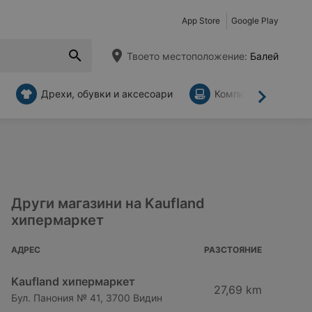
App Store
Google Play
Твоето местоположение:
Балей
Дрехи, обувки и аксесоари
Компютри и аксесо
Напред
Други магазини на Kaufland
хипермаркет
АДРЕС
РАЗСТОЯНИЕ
Kaufland хипермаркет
27,69 km
Бул. Панония № 41, 3700 Видин