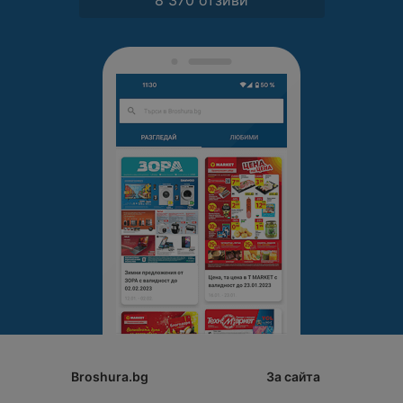
Broshura.bg
За сайта