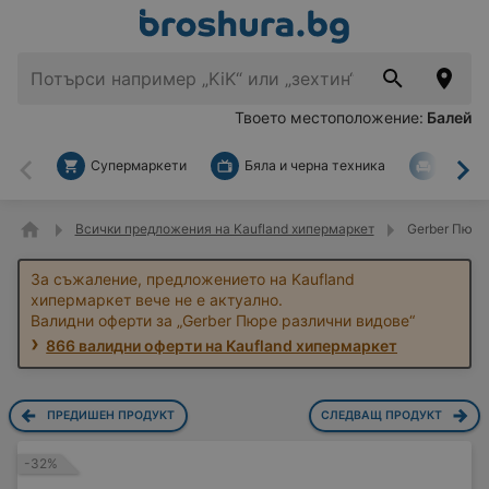
Твоето местоположение:
Балей
Супермаркети
Бяла и черна техника
За дом
Назад
На
Всички предложения на Kaufland хипермаркет
Gerber Пюре
За съжаление, предложението на Kaufland
хипермаркет вече не е актуално.
Валидни оферти за „Gerber Пюре различни видове“
866 валидни оферти на Kaufland хипермаркет
ПРЕДИШЕН ПРОДУКТ
СЛЕДВАЩ ПРОДУКТ
-32%