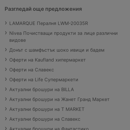
Разгледай още предложения
LAMARQUE Пералня LWM-20035R
Nivea Почистващи продукти за лице различни
видове
Донът с шамфъстък шоко ивици и бадем
Оферти на Kaufland хипермаркет
Оферти на Славекс
Оферти на Life Супермаркети
Актуални брошури на BILLA
Актуални брошури на Жанет Гранд Маркет
Актуални брошури на T MARKET
Актуални брошури на Славекс
Актуални брошури на Фантастико