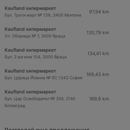
Kaufland хипермаркет
97,94 km
Бул. Трети март № 139, 3400 Монтана
Kaufland хипермаркет
130,79 km
Ул. Оборище № 7, 3000 Враца
Kaufland хипермаркет
134,41 km
Бул. 2-ри юни 154, 3000 Враца
Kaufland хипермаркет
169,43 km
Бул. Царица Йоанна № 97, 1343 София
Kaufland хипермаркет
169,8 km
Бул. Цар Освободител № 35б, 2140
Ботевград