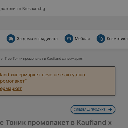
дложения в
Broshura.bg
За дома и градината
Мебели
Козметика
er Tree Тоник промопакет в Kaufland хипермаркет
land хипермаркет вече не е актуално.
промопакет“
пермаркет
СЛЕДВАЩ ПРОДУКТ
ee Тоник промопакет в Kaufland х