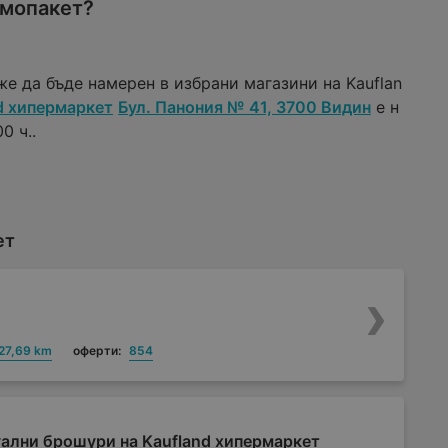
омопакет?
же да бъде намерен в избрани магазини на Kauflan
d хипермаркет
Бул. Панония № 41, 3700 Видин
е н
0 ч..
ет
27,69 km
оферти:
854
ални брошури на Kaufland хипермаркет