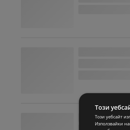
Този уебса
Този уебсайт из
Използвайки наш