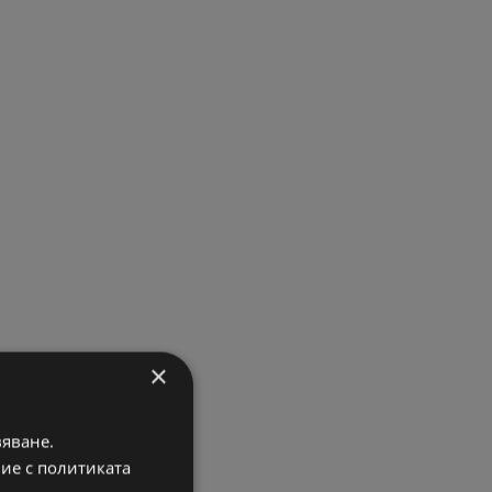
×
вяване.
вие с политиката