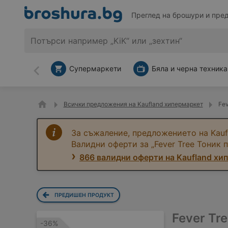
Преглед на брошури и пре
Супермаркети
Бяла и черна техника
Назад
Всички предложения на Kaufland хипермаркет
Fev
За съжаление, предложението на Kauf
Валидни оферти за „Fever Tree Тоник 
866 валидни оферти на Kaufland хи
ПРЕДИШЕН ПРОДУКТ
Fever Tr
-36%