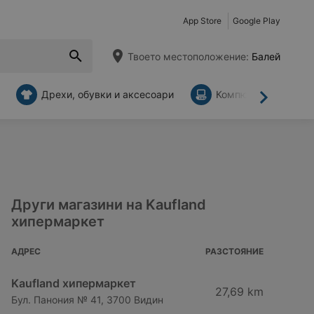
App Store
Google Play
Твоето местоположение:
Балей
Дрехи, обувки и аксесоари
Компютри и аксесо
Напред
Други магазини на Kaufland
хипермаркет
АДРЕС
РАЗСТОЯНИЕ
Kaufland хипермаркет
27,69 km
Бул. Панония № 41, 3700 Видин