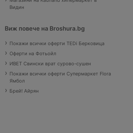
Магазини на Kaufland хипермаркет в
Видин
Виж повече на Broshura.bg
Покажи всички оферти TEDi Берковица
Оферти на Фотьойл
ИВЕТ Свински врат сурово-сушен
Покажи всички оферти Супермаркет Flora
Ямбол
Брей! Айрян