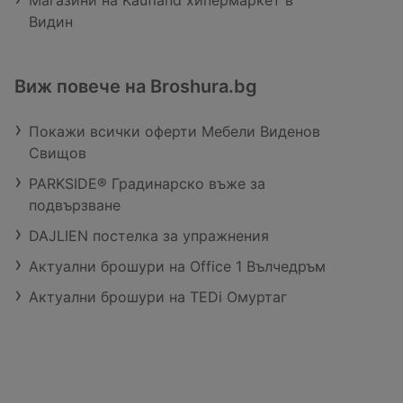
Магазини на Kaufland хипермаркет в
Видин
Виж повече на Broshura.bg
Покажи всички оферти Мебели Виденов
Свищов
PARKSIDE® Градинарско въже за
подвързване
DAJLIEN постелка за упражнения
Актуални брошури на Office 1 Вълчедръм
Актуални брошури на TEDi Омуртаг