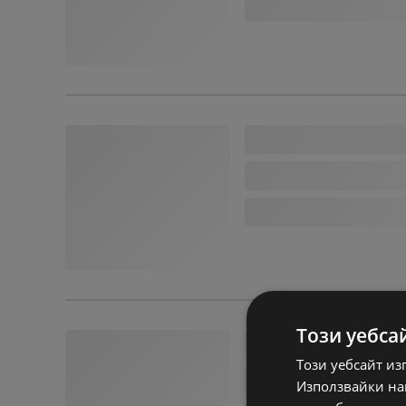
Този уебса
Този уебсайт из
Използвайки наш