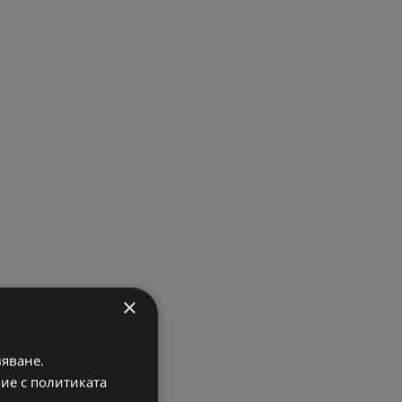
×
вяване.
вие с политиката