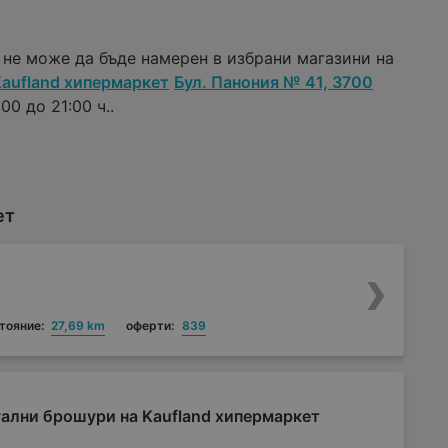
 не може да бъде намерен в избрани магазини на
aufland хипермаркет
Бул. Панония № 41, 3700
00 до 21:00 ч..
ет
тояние:
27,69 km
оферти:
839
ални брошури на Kaufland хипермаркет