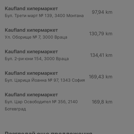
Kaufland хипермаркет
97,94 km
Бул. Трети март № 139, 3400 Монтана
Kaufland хипермаркет
130,79 km
Ул. Оборище № 7, 3000 Враца
Kaufland хипермаркет
134,41 km
Бул. 2-ри юни 154, 3000 Враца
Kaufland хипермаркет
169,43 km
Бул. Царица Йоанна № 97, 1343 София
Kaufland хипермаркет
169,8 km
Бул. Цар Освободител № 35б, 2140
Ботевград