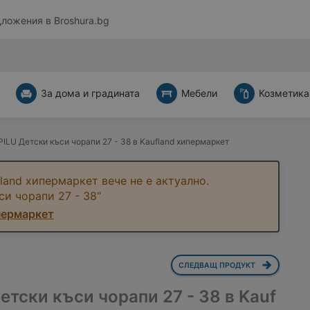
дложения в
Broshura.bg
За дома и градината
Мебели
Козметика
ILU Детски къси чорапи 27 - 38 в Kaufland хипермаркет
land хипермаркет вече не е актуално.
си чорапи 27 - 38“
пермаркет
СЛЕДВАЩ ПРОДУКТ
етски къси чорапи 27 - 38 в Kauf