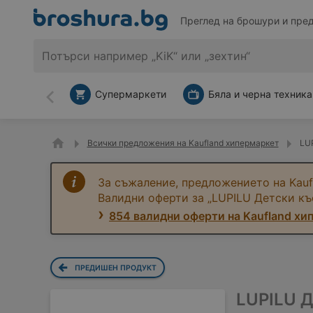
Преглед на брошури и пре
Супермаркети
Бяла и черна техника
Назад
Всички предложения на Kaufland хипермаркет
LUP
За съжаление, предложението на Kauf
Валидни оферти за „LUPILU Детски къ
854 валидни оферти на Kaufland хи
ПРЕДИШЕН ПРОДУКТ
LUPILU Д