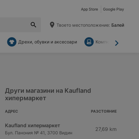
App Store
Google Play
Твоето местоположение:
Балей
Дрехи, обувки и аксесоари
Компютри и аксесо
Напред
Други магазини на Kaufland
хипермаркет
АДРЕС
РАЗСТОЯНИЕ
Kaufland хипермаркет
27,69 km
Бул. Панония № 41, 3700 Видин