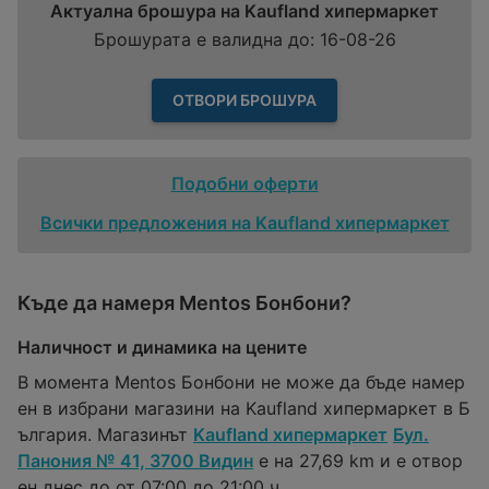
Актуална брошура на Kaufland хипермаркет
Брошурата е валидна до: 16-08-26
ОТВОРИ БРОШУРА
Подобни оферти
Всички предложения на Kaufland хипермаркет
Къде да намеря Mentos Бонбони?
Наличност и динамика на цените
В момента Mentos Бонбони не може да бъде намер
ен в избрани магазини на Kaufland хипермаркет в Б
ългария. Магазинът
Kaufland хипермаркет
Бул.
Панония № 41, 3700 Видин
е на 27,69 km и е отвор
ен днес до от 07:00 до 21:00 ч..