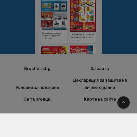
Broshura.bg
За сайта
Декларация за защита на
Условия за ползване
личните данни
За търговци
Карта на сайта
Наго