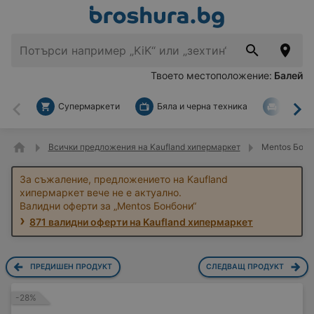
Твоето местоположение:
Балей
Супермаркети
Бяла и черна техника
За дом
Назад
На
Всички предложения на Kaufland хипермаркет
Mentos Бонб
За съжаление, предложението на Kaufland
хипермаркет вече не е актуално.
Валидни оферти за „Mentos Бонбони“
871 валидни оферти на Kaufland хипермаркет
ПРЕДИШЕН ПРОДУКТ
СЛЕДВАЩ ПРОДУКТ
-28%