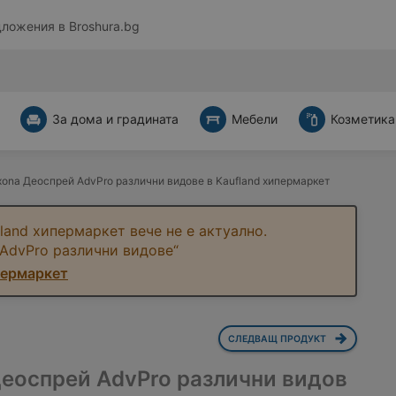
дложения в
Broshura.bg
За дома и градината
Мебели
Козметика
ona Деоспрей AdvPro различни видове в Kaufland хипермаркет
land хипермаркет вече не е актуално.
AdvPro различни видове“
пермаркет
СЛЕДВАЩ ПРОДУКТ
еоспрей AdvPro различни видов