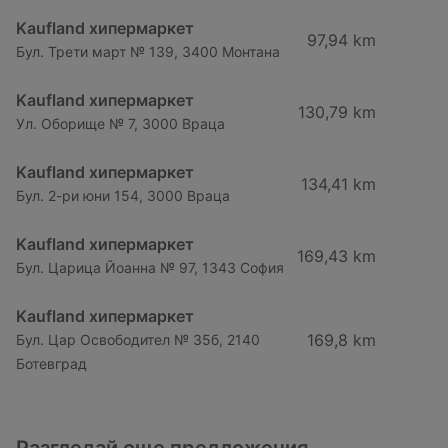
Kaufland хипермаркет
97,94 km
Бул. Трети март № 139, 3400 Монтана
Kaufland хипермаркет
130,79 km
Ул. Оборище № 7, 3000 Враца
Kaufland хипермаркет
134,41 km
Бул. 2-ри юни 154, 3000 Враца
Kaufland хипермаркет
169,43 km
Бул. Царица Йоанна № 97, 1343 София
Kaufland хипермаркет
169,8 km
Бул. Цар Освободител № 35б, 2140
Ботевград