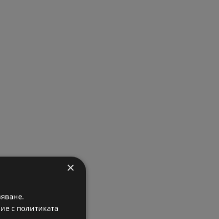
×
вяване.
вие с политиката