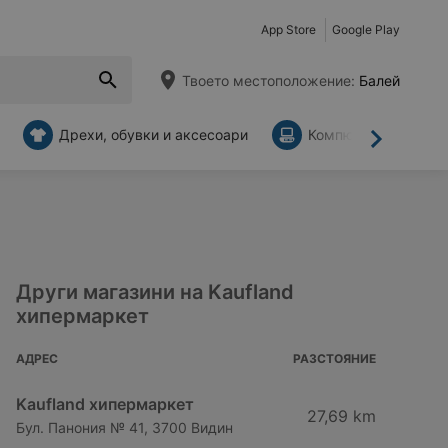
App Store
Google Play
Твоето местоположение:
Балей
Дрехи, обувки и аксесоари
Компютри и аксесо
Напред
Други магазини на Kaufland
хипермаркет
АДРЕС
РАЗСТОЯНИЕ
Kaufland хипермаркет
27,69 km
Бул. Панония № 41, 3700 Видин