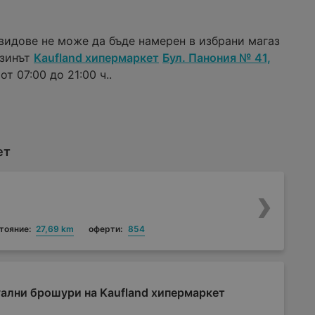
видове не може да бъде намерен в избрани магаз
азинът
Kaufland хипермаркет
Бул. Панония № 41,
т 07:00 до 21:00 ч..
ет
тояние:
27,69 km
оферти:
854
ални брошури на Kaufland хипермаркет