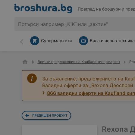
Преглед на брошури и пре
Супермаркети
Бяла и черна техника
Назад
Всички предложения на Kaufland хипермаркет
Rex
За съжаление, предложението на Kauf
Валидни оферти за „Rexona Деоспрей 
866 валидни оферти на Kaufland хи
ПРЕДИШЕН ПРОДУКТ
Rexona Д