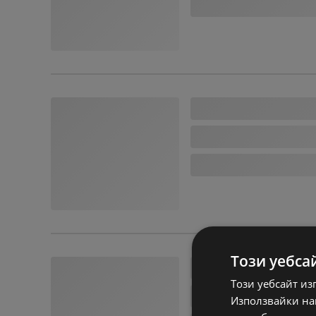
Този уебса
Този уебсайт из
Използвайки наш