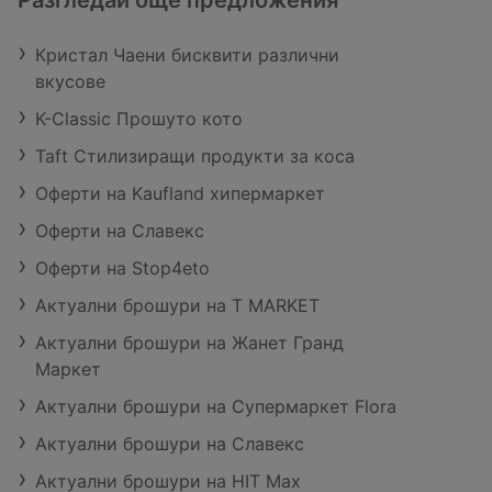
Разгледай още предложения
Кристал Чаени бисквити различни
вкусове
K-Classic Прошуто кото
Taft Стилизиращи продукти за коса
Оферти на Kaufland хипермаркет
Оферти на Славекс
Оферти на Stop4eto
Актуални брошури на T MARKET
Актуални брошури на Жанет Гранд
Маркет
Актуални брошури на Супермаркет Flora
Актуални брошури на Славекс
Актуални брошури на HIT Max