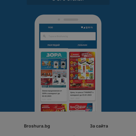
Broshura.bg
За сайта