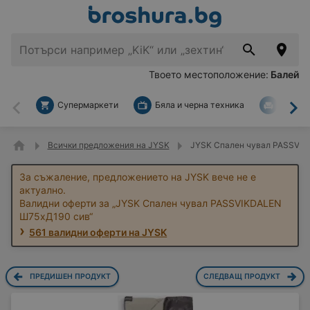
Твоето местоположение:
Балей
Супермаркети
Бяла и черна техника
За дом
Назад
На
Всички предложения на JYSK
JYSK Спален чувал PASSVIK
За съжаление, предложението на JYSK вече не е
актуално.
Валидни оферти за „JYSK Спален чувал PASSVIKDALEN
Ш75xД190 сив“
561 валидни оферти на JYSK
ПРЕДИШЕН ПРОДУКТ
СЛЕДВАЩ ПРОДУКТ