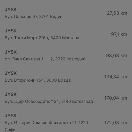
JYSK
27,53 km
Бул. Панония 67, 3701 Видин
JYSK
97,1 km
Бул. Трети Март 216a, 3400 Монтана
JYSK
98,03 km
Ул. Янко Сакъзов 1 - - 2, 3320 Козлодуй
JYSK
134,34 km
Бул. Втори юни 154, 3000 Враца
JYSK
170,04 km
Бул. „Цар Освободител“ 24, 2140 Ботевград
JYSK
172,03 km
Бул. История Славянобългарска 21, 1220
София