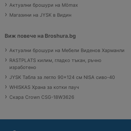
Актуални брошури на Mömax
Магазини на JYSK в Видин
Виж повече на Broshura.bg
Актуални брошури на Мебели Виденов Харманли
RASTPLATS килим, гладко тъкан, ръчно
изработено
JYSK Табла за легло 90x124 см NISA сиво-40
WHISKAS Храна за котки пауч
Скара Crown CSG-18W3626